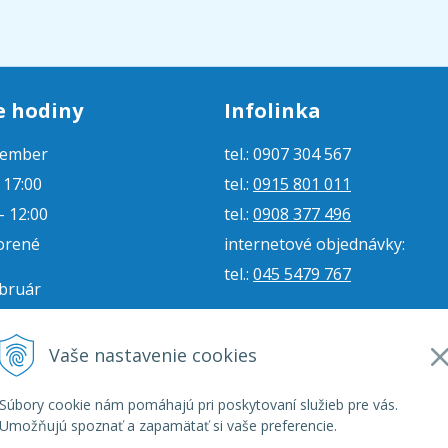
e hodiny
Infolinka
tember
tel.: 0907 304 567
- 17:00
tel.:
0915 801 011
- 12:00
tel.:
0908 377 496
orené
internetové objednávky:
tel.:
045 5479 767
ebruár
- 16:00
e-mail:
jjmoto@jjmoto.sk
vorené
internetové objednávky:
Vaše nastavenie cookies
orené
e-mail:
eshop@jjmoto.sk
Súbory cookie nám pomáhajú pri poskytovaní služieb pre vás.
Umožňujú spoznať a zapamätať si vaše preferencie.