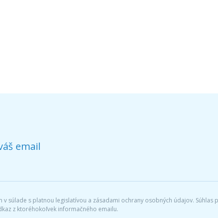
váš email
v súlade s platnou legislatívou a zásadami ochrany osobných údajov. Súhlas po
dkaz z ktoréhokoľvek informačného emailu.