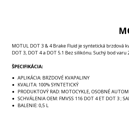
MO
MOTUL DOT 3 & 4 Brake Fluid je syntetická brzdová kv
DOT 3, DOT 4 a DOT 5.1 Bez silikónu. Suchý bod varu 2
ŠPECIFIKÁCIA:
APLIKÁCIA: BRZDOVÉ KVAPALINY
KVALITA: 100% SYNTETICKÝ
PRODUKTOVÝ RAD: MOTOCYKLE, OSOBNÉ AUTOM
SCHVÁLENIA OEM: FMVSS 116 DOT 4 ET DOT 3 ; SAE J
BALENIE: 0,5 L