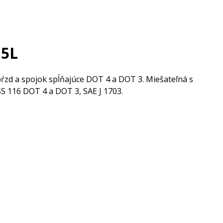
,5L
bŕzd a spojok spĺňajúce DOT 4 a DOT 3. Miešateľná s
SS 116 DOT 4 a DOT 3, SAE J 1703.