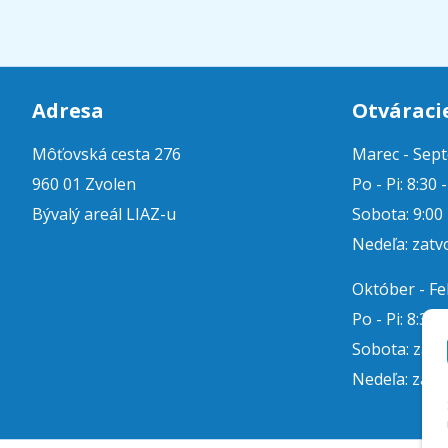
Adresa
Otváraci
Môťovská cesta 276
Marec - Sep
960 01 Zvolen
Po - Pi: 8:30 
Bývalý areál LIAZ-u
Sobota: 9:00 
Nedeľa: zatv
Október - F
Po - Pi: 8:30 
Sobota: zat
Nedeľa: zatv