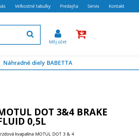
nás
Veľkostné tabuľky
Predajňa
Servis
Kontakt
Náhradné diely BABETTA
MOTUL DOT 3&4 BRAKE
FLUID 0,5L
rzdová kvapalina MOTUL DOT 3 & 4