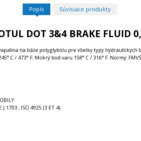
Popis
Súvisiace produkty
TUL DOT 3&4 BRAKE FLUID 0
apalina na báze polyglykolu pre všetky typy hydraulických 
45° C / 473° F. Mokrý bod varu 158° C / 316° F. Normy: FMV
OBILY
 1703 ; ISO 4925 (3 ET 4)