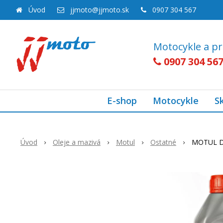
Úvod
jjmoto@jjmoto.sk
0907 304 567
Motocykle a pr
0907 304 56
E-shop
Motocykle
S
Úvod
Oleje a mazivá
Motul
Ostatné
MOTUL D