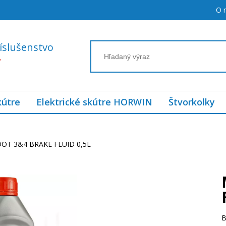
O 
íslušenstvo
7
kútre
Elektrické skútre HORWIN
Štvorkolky
OT 3&4 BRAKE FLUID 0,5L
B