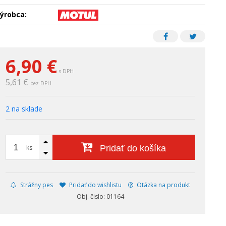
ýrobca:
6,90
€
s DPH
5,61 €
bez DPH
2 na sklade
ks
Pridať do košíka
Strážny pes
Pridať do wishlistu
Otázka na produkt
Obj. čislo: 01164