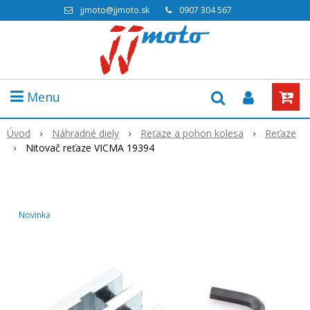
jjmoto@jjmoto.sk
0907 304 567
Menu
Úvod
Náhradné diely
Reťaze a pohon kolesa
Reťaze
Nitovač reťaze VICMA 19394
Novinka