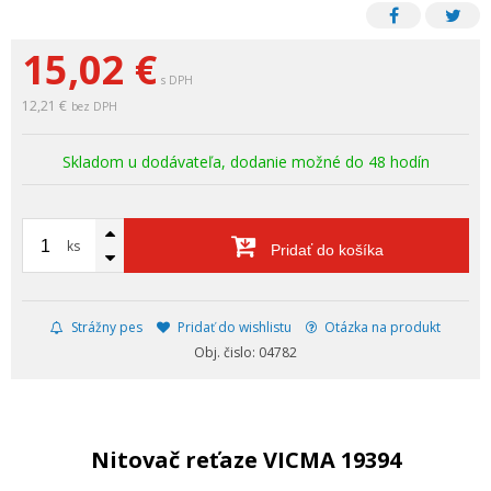
15,02
€
s DPH
12,21 €
bez DPH
Skladom u dodávateľa, dodanie možné do 48 hodín
ks
Pridať do košíka
Strážny pes
Pridať do wishlistu
Otázka na produkt
Obj. čislo: 04782
Nitovač reťaze VICMA 19394