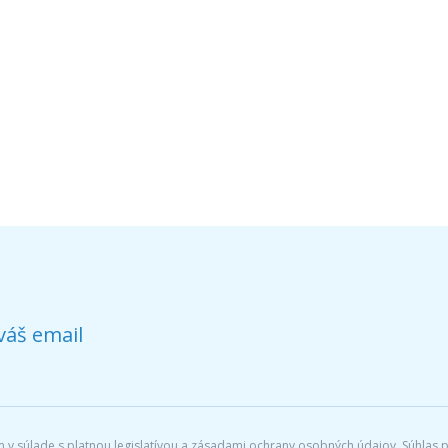
váš email
v súlade s platnou legislatívou a zásadami ochrany osobných údajov. Súhlas po