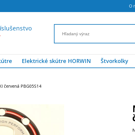
O 
íslušenstvo
7
kútre
Elektrické skútre HORWIN
Štvorkolky
KI červená PBG05S14
N