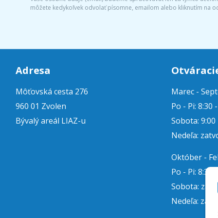
môžete kedykoľvek odvolať písomne, emailom alebo kliknutím na o
Adresa
Otváraci
Môťovská cesta 276
Marec - Sep
960 01 Zvolen
Po - Pi: 8:30 
Bývalý areál LIAZ-u
Sobota: 9:00 
Nedeľa: zatv
Október - F
Po - Pi: 8:30 
Sobota: zat
Nedeľa: zatv