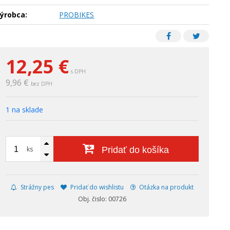
ýrobca:
PROBIKES
12,25
€
s DPH
9,96 €
bez DPH
1 na sklade
ks
Pridať do košíka
Strážny pes
Pridať do wishlistu
Otázka na produkt
Obj. čislo: 00726