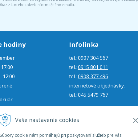
dkaz z ktoréhokoľvek informačného emailu.
e hodiny
Infolinka
tember
tel.: 0907 304 567
- 17:00
tel.:
0915 801 011
- 12:00
tel.:
0908 377 496
orené
internetové objednávky:
tel.:
045 5479 767
ebruár
- 16:00
e-mail:
jjmoto@jjmoto.sk
vorené
internetové objednávky:
Vaše nastavenie cookies
orené
e-mail:
eshop@jjmoto.sk
Súbory cookie nám pomáhajú pri poskytovaní služieb pre vás.