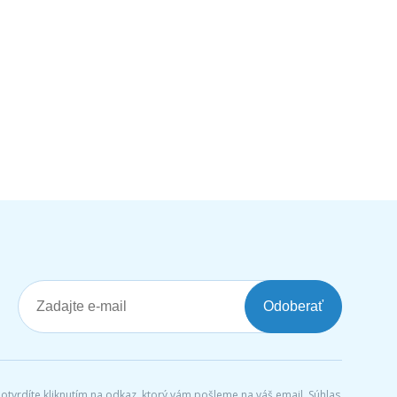
Odoberať
tvrdíte kliknutím na odkaz, ktorý vám pošleme na váš email. Súhlas