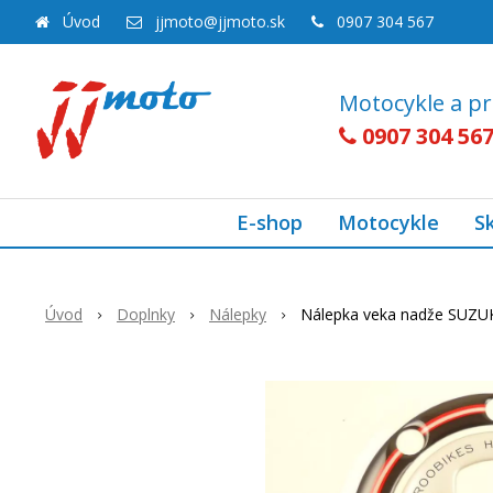
Úvod
jjmoto@jjmoto.sk
0907 304 567
Motocykle a pr
0907 304 56
E-shop
Motocykle
S
Úvod
Doplnky
Nálepky
Nálepka veka nadže SUZU
Akcia