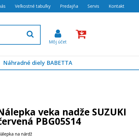
nás
Veľkostné tabuľky
Predajňa
Servis
Kontakt
Náhradné diely BABETTA
Nálepka veka nadže SUZUKI
červená PBG05S14
álepka na nárdž