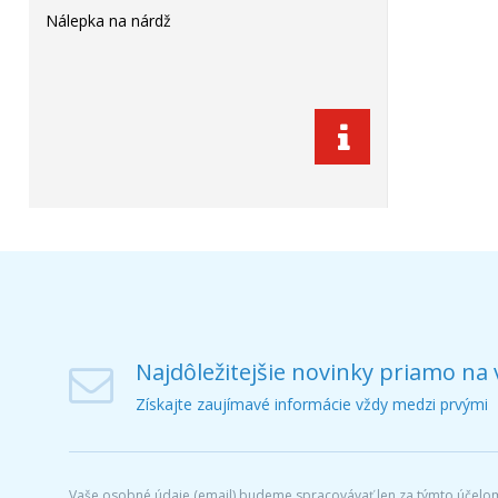
Nálepka na nárdž
Najdôležitejšie novinky priamo na 
Získajte zaujímavé informácie vždy medzi prvými
Vaše osobné údaje (email) budeme spracovávať len za týmto účelom 