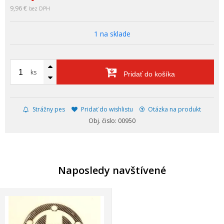
9,96 €
bez DPH
1 na sklade
ks
Pridať do košíka
Strážny pes
Pridať do wishlistu
Otázka na produkt
Obj. čislo: 00950
Naposledy navštívené