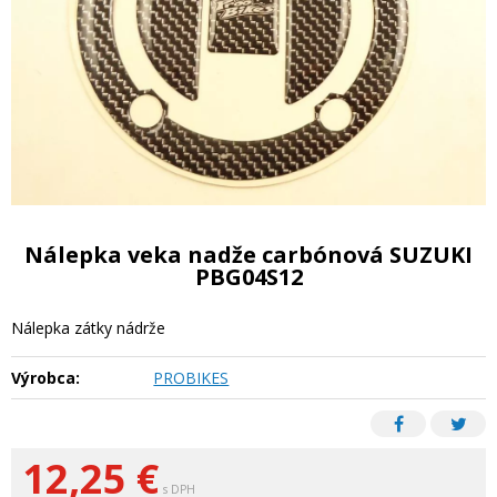
Nálepka veka nadže carbónová SUZUKI
PBG04S12
Nálepka zátky nádrže
Výrobca:
PROBIKES
12,25
€
s DPH