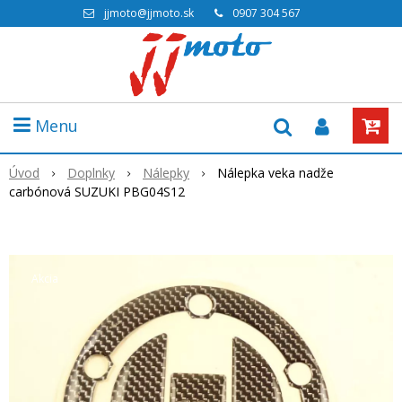
jjmoto@jjmoto.sk
0907 304 567
Menu
Úvod
Doplnky
Nálepky
Nálepka veka nadže
carbónová SUZUKI PBG04S12
Akcia