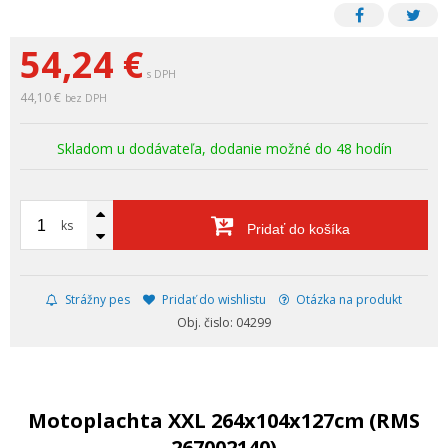
54,24
€
s DPH
44,10 €
bez DPH
Skladom u dodávateľa, dodanie možné do 48 hodín
ks
Pridať do košíka
Strážny pes
Pridať do wishlistu
Otázka na produkt
Obj. čislo: 04299
Motoplachta XXL 264x104x127cm (RMS
267002140)