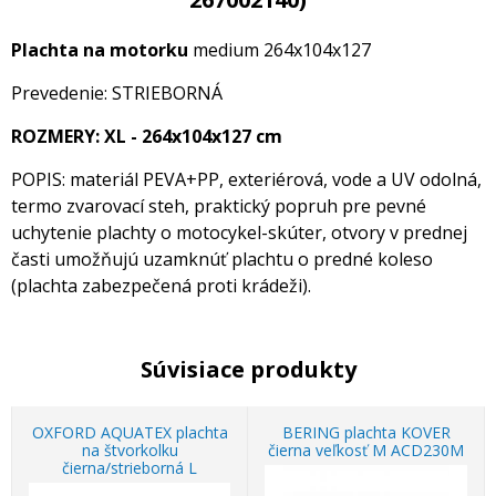
Plachta na motorku
medium 264x104x127
Prevedenie: STRIEBORNÁ
ROZMERY: XL - 264x104x127 cm
POPIS: materiál PEVA+PP, exteriérová, vode a UV odolná,
termo zvarovací steh, praktický popruh pre pevné
uchytenie plachty o motocykel-skúter, otvory v prednej
časti umožňujú uzamknúť plachtu o predné koleso
(plachta zabezpečená proti krádeži).
Súvisiace produkty
OXFORD AQUATEX plachta
BERING plachta KOVER
na štvorkolku
čierna veľkosť M ACD230M
čierna/strieborná L