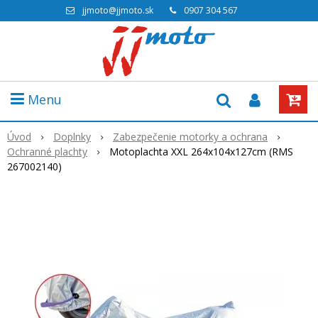
jjmoto@jjmoto.sk
0907 304 567
Menu
Úvod
Doplnky
Zabezpečenie motorky a ochrana
Ochranné plachty
Motoplachta XXL 264x104x127cm (RMS
267002140)