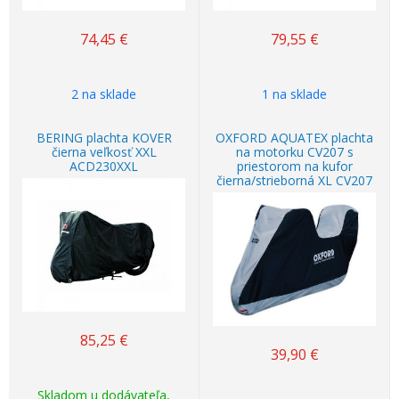
74,45
€
79,55
€
2 na sklade
1 na sklade
BERING plachta KOVER
OXFORD AQUATEX plachta
čierna veľkosť XXL
na motorku CV207 s
ACD230XXL
priestorom na kufor
čierna/strieborná XL CV207
85,25
€
39,90
€
Skladom u dodávateľa,