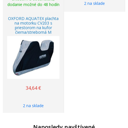
2 na sklade
dodanie možné do 48 hodín
OXFORD AQUATEX plachta
na motorku CV203 s
priestorom na kufor
čierna/strieborná M
34,64
€
2 na sklade
Naposledy navštívené