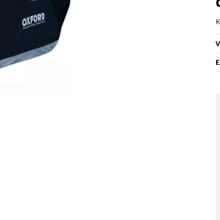
K
V
E