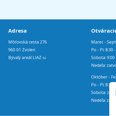
Adresa
Otváraci
Môťovská cesta 276
Marec - Sep
960 01 Zvolen
Po - Pi: 8:30 
Bývalý areál LIAZ-u
Sobota: 9:00 
Nedeľa: zatv
Október - F
Po - Pi: 8:30 
Sobota: zat
Nedeľa: zatv