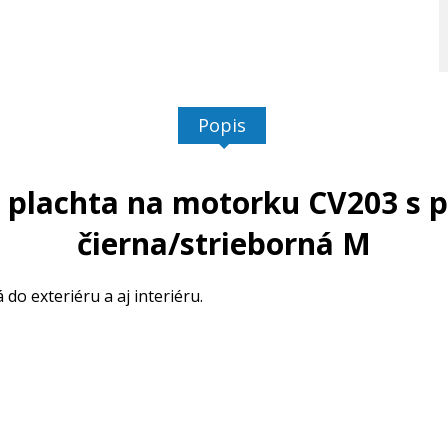
Popis
lachta na motorku CV203 s pr
čierna/strieborná M
o exteriéru a aj interiéru.