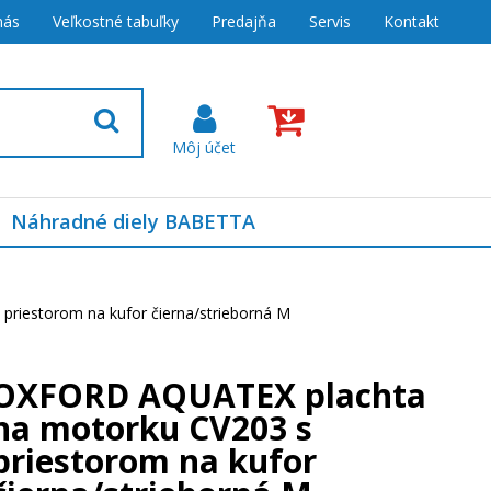
nás
Veľkostné tabuľky
Predajňa
Servis
Kontakt
Náhradné diely BABETTA
riestorom na kufor čierna/strieborná M
OXFORD AQUATEX plachta
na motorku CV203 s
priestorom na kufor