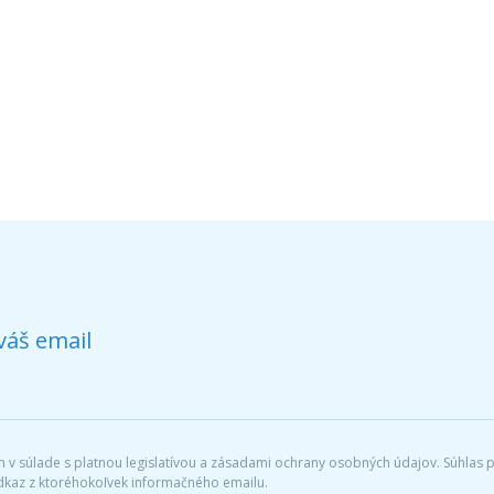
váš email
v súlade s platnou legislatívou a zásadami ochrany osobných údajov. Súhlas po
dkaz z ktoréhokoľvek informačného emailu.