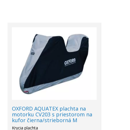
OXFORD AQUATEX plachta na
motorku CV203 s priestorom na
kufor čierna/strieborná M
Krycia plachta