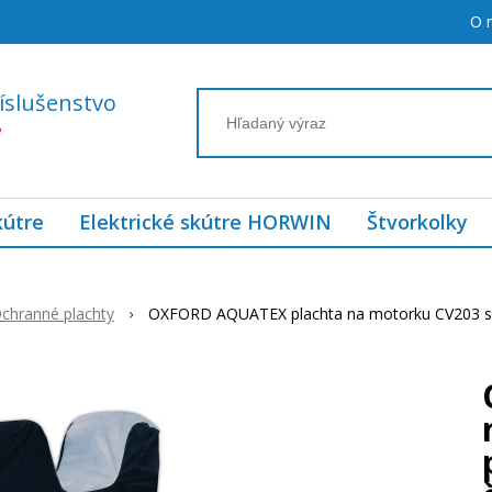
O 
íslušenstvo
7
kútre
Elektrické skútre HORWIN
Štvorkolky
chranné plachty
OXFORD AQUATEX plachta na motorku CV203 s p