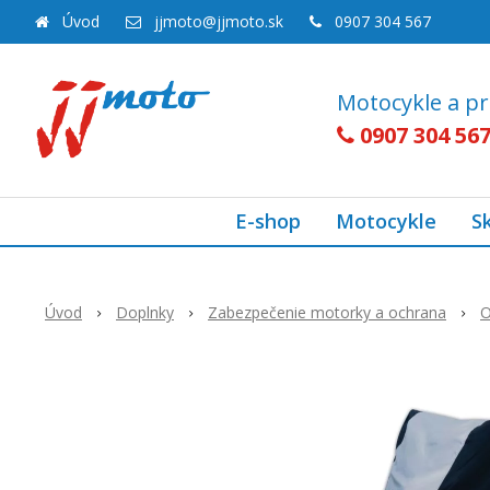
Úvod
jjmoto@jjmoto.sk
0907 304 567
Motocykle a pr
0907 304 56
E-shop
Motocykle
S
Úvod
Doplnky
Zabezpečenie motorky a ochrana
O