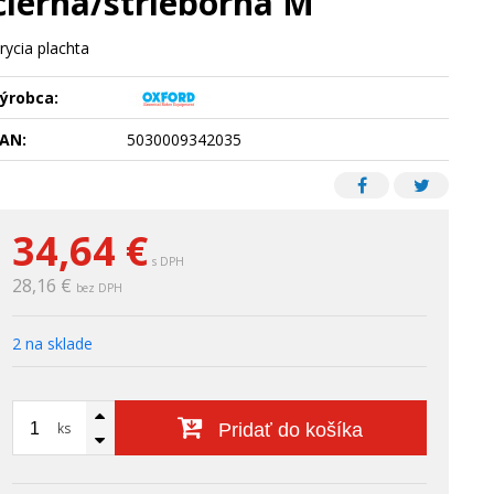
čierna/strieborná M
rycia plachta
ýrobca:
AN:
5030009342035
34,64
€
s DPH
28,16 €
bez DPH
2 na sklade
ks
Pridať do košíka