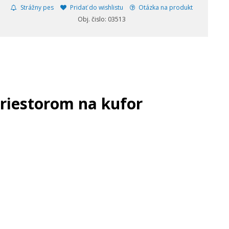
Strážny pes
Pridať do wishlistu
Otázka na produkt
Obj. čislo: 03513
iestorom na kufor