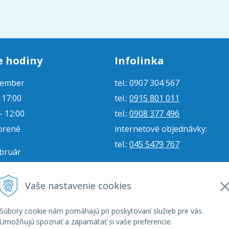
e hodiny
Infolinka
tember
tel.: 0907 304 567
- 17:00
tel.:
0915 801 011
- 12:00
tel.:
0908 377 496
orené
internetové objednávky:
tel.:
045 5479 767
ebruár
- 16:00
e-mail:
jjmoto@jjmoto.sk
vorené
internetové objednávky:
Vaše nastavenie cookies
orené
e-mail:
eshop@jjmoto.sk
Súbory cookie nám pomáhajú pri poskytovaní služieb pre vás.
Umožňujú spoznať a zapamätať si vaše preferencie.