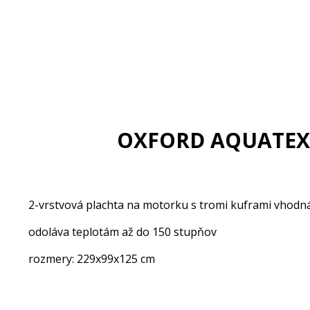
OXFORD AQUATEX p
2-vrstvová plachta na motorku s tromi kuframi vhodná d
odoláva teplotám až do 150 stupňov
rozmery: 229x99x125 cm