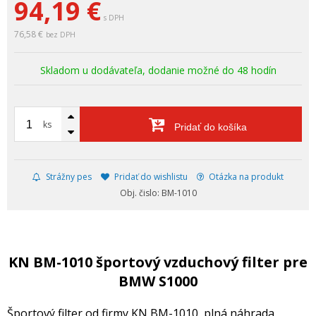
94,19
€
s DPH
76,58 €
bez DPH
Skladom u dodávateľa, dodanie možné do 48 hodín
ks
Pridať do košíka
Strážny pes
Pridať do wishlistu
Otázka na produkt
Obj. čislo: BM-1010
KN BM-1010 športový vzduchový filter pre
BMW S1000
Športový filter od firmy KN BM-1010, plná náhrada