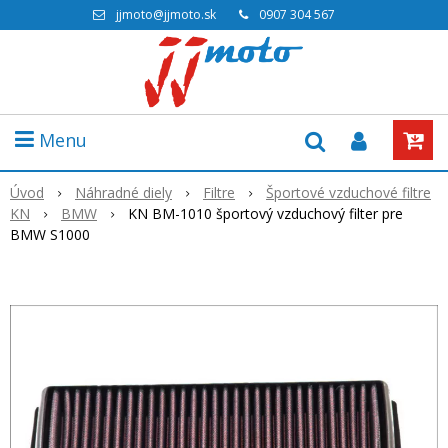
jjmoto@jjmoto.sk
0907 304 567
Menu
Úvod
Náhradné diely
Filtre
Športové vzduchové filtre
KN
BMW
KN BM-1010 športový vzduchový filter pre
BMW S1000