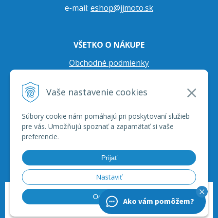
e-mail:
eshop@jjmoto.sk
VŠETKO O NÁKUPE
Obchodné podmienky
Ochrana osobných údajov
Vaše nastavenie cookies
Prepravné podmienky
Reklamačný poriadok
Súbory cookie nám pomáhajú pri poskytovaní služieb
pre vás. Umožňujú spoznať a zapamätať si vaše
preferencie.
Prijať
Nastaviť
© 2026 JJ Moto - skútre, štvorkolky, moto príslušenstvo, ich servis. •
tvorba
Odmietnuť
Ako vám pomôžem?
eshopu cez UNIobchod
,
webhosting
spoločnosti
WEBYGROUP