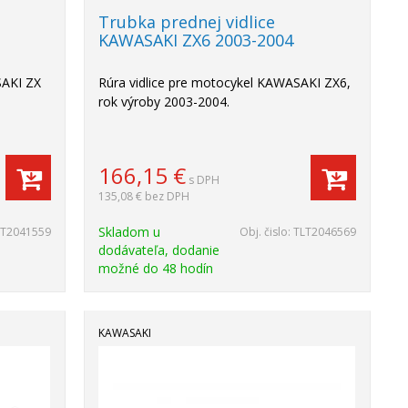
Trubka prednej vidlice
KAWASAKI ZX6 2003-2004
SAKI ZX
Rúra vidlice pre motocykel KAWASAKI ZX6,
rok výroby 2003-2004.
166,15
€
s DPH
135,08 €
bez DPH
Skladom u
LT2041559
Obj. čislo:
TLT2046569
dodávateľa, dodanie
možné do 48 hodín
KAWASAKI