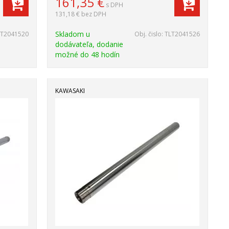
161,35
€
s DPH
131,18 €
bez DPH
Skladom u
LT2041520
Obj. čislo:
TLT2041526
dodávateľa, dodanie
možné do 48 hodín
KAWASAKI