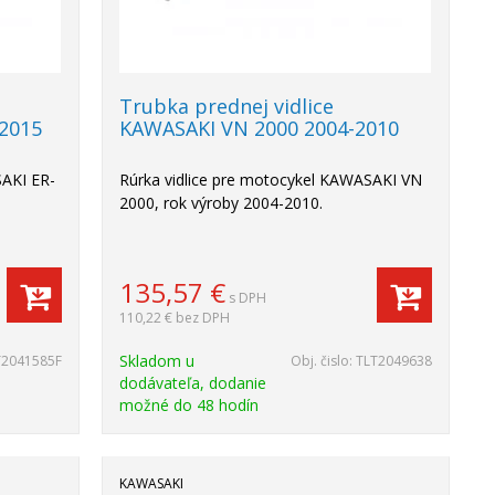
Trubka prednej vidlice
-2015
KAWASAKI VN 2000 2004-2010
SAKI ER-
Rúrka vidlice pre motocykel KAWASAKI VN
2000, rok výroby 2004-2010.
135,57
€
s DPH
110,22 €
bez DPH
Skladom u
T2041585F
Obj. čislo:
TLT2049638
dodávateľa, dodanie
možné do 48 hodín
KAWASAKI