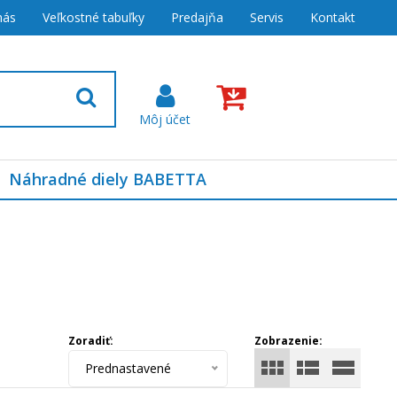
nás
Veľkostné tabuľky
Predajňa
Servis
Kontakt
Náhradné diely BABETTA
Zoradiť:
Zobrazenie:
Prednastavené