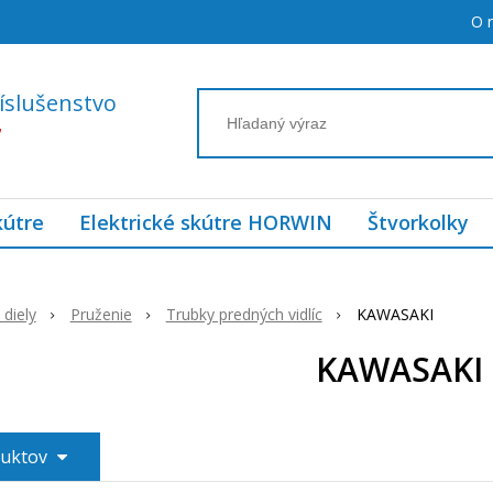
O 
íslušenstvo
7
kútre
Elektrické skútre HORWIN
Štvorkolky
diely
Pruženie
Trubky predných vidlíc
KAWASAKI
KAWASAKI
duktov