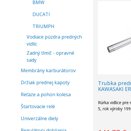
BMW
DUCATI
TRIUMPH
Vodiace púzdra predných
vidlíc
Zadný tlmič - opravné
sady
Membrány karburátorov
Držiak prednej kapoty
Trubka predn
KAWASAKI ER
Reťaze a pohon kolesa
Rúrka vidlice pr
Štartovacie relé
5, rok výroby 19
Univerzálne diely
Regulátory dobíjania