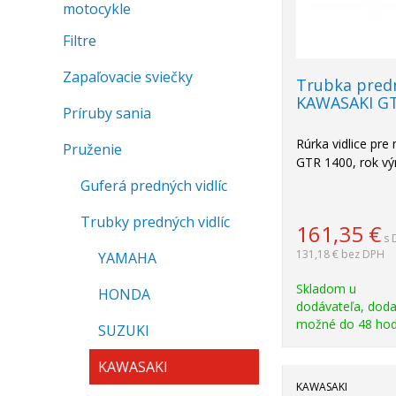
motocykle
Filtre
Zapaľovacie sviečky
Trubka predn
KAWASAKI GT
Príruby sania
Rúrka vidlice pr
Pruženie
GTR 1400, rok vý
Guferá predných vidlíc
Trubky predných vidlíc
161,35
€
s 
131,18 €
bez DPH
YAMAHA
Skladom u
HONDA
dodávateľa, doda
možné do 48 hod
SUZUKI
KAWASAKI
KAWASAKI