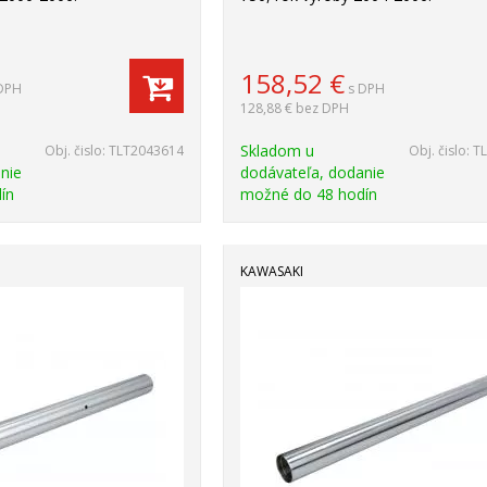
158,52
€
DPH
s DPH
128,88 €
bez DPH
Skladom u
Obj. čislo:
TLT2043614
Obj. čislo:
T
nie
dodávateľa, dodanie
ín
možné do 48 hodín
KAWASAKI