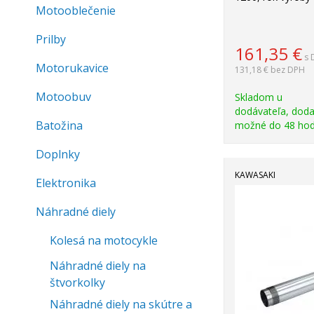
Motooblečenie
Prilby
161,35
€
s 
Motorukavice
131,18 €
bez DPH
Motoobuv
Skladom u
dodávateľa, doda
Batožina
možné do 48 hod
Doplnky
KAWASAKI
Elektronika
Náhradné diely
Kolesá na motocykle
Náhradné diely na
štvorkolky
Náhradné diely na skútre a