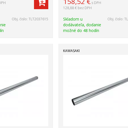
158,52
€
DPH
s DPH
128,88 €
bez DPH
Skladom u
Obj. čislo:
TLT2037615
Obj. čislo:
T
nie
dodávateľa, dodanie
ín
možné do 48 hodín
KAWASAKI