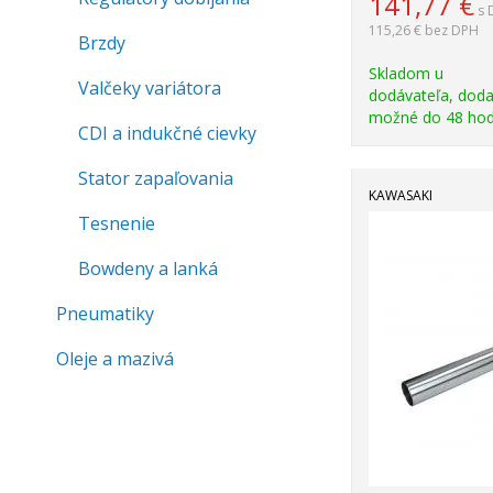
141,77
€
s 
115,26 €
bez DPH
Brzdy
Skladom u
Valčeky variátora
dodávateľa, doda
možné do 48 hod
CDI a indukčné cievky
Stator zapaľovania
KAWASAKI
Tesnenie
Bowdeny a lanká
Pneumatiky
Oleje a mazivá