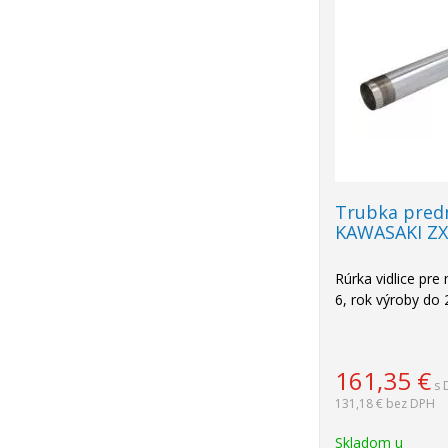
Trubka predn
KAWASAKI ZX
Rúrka vidlice pr
6, rok výroby do 
161,35
€
s 
131,18 €
bez DPH
Skladom u