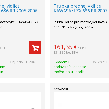
ej vidlice
Trubka prednej vidlice
 636 RR 2005-2006
KAWASAKI ZX 636 RR 2007-
e motocykel KAWASAKI ZX
Rúrka vidlice pre motocykel KAWA
06
636 RR, rok výroby 2007-
161,35
€
DPH
s DPH
131,18 €
bez DPH
Skladom u
Obj. čislo:
TLT2041536
Obj. čislo:
T
nie
dodávateľa, dodanie
ín
možné do 48 hodín
KAWASAKI