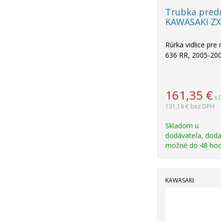
Trubka predn
KAWASAKI ZX
Rúrka vidlice pr
636 RR, 2005-20
161,35
€
s 
131,18 €
bez DPH
Skladom u
dodávateľa, doda
možné do 48 hod
KAWASAKI