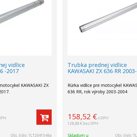
ej vidlice
Trubka prednej vidlice
6 -2017
KAWASAKI ZX 636 RR 2003
e motocykel KAWASAKI ZX
Rúrka vidlice pre motocykel KAWA
2017.
636 RR, rok výroby 2003-2004
158,52
€
DPH
s DPH
128,88 €
bez DPH
Skladom u
Obj. čislo:
TLT2041548a
Obj. čislo:
T