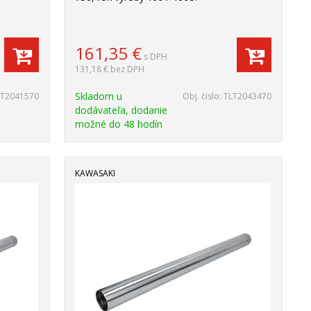
161,35
€
s DPH
131,18 €
bez DPH
Skladom u
LT2041570
Obj. čislo:
TLT2043470
dodávateľa, dodanie
možné do 48 hodín
KAWASAKI