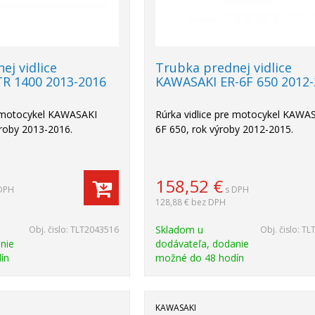
ej vidlice
Trubka prednej vidlice
R 1400 2013-2016
KAWASAKI ER-6F 650 2012
e motocykel KAWASAKI
Rúrka vidlice pre motocykel KAWA
roby 2013-2016.
6F 650, rok výroby 2012-2015.
158,52
€
DPH
s DPH
128,88 €
bez DPH
Skladom u
Obj. čislo:
TLT2043516
Obj. čislo:
TL
nie
dodávateľa, dodanie
ín
možné do 48 hodín
KAWASAKI