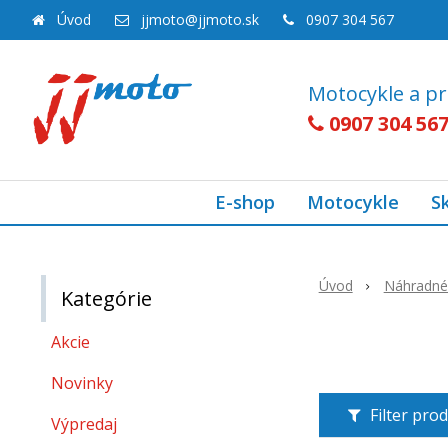
Úvod
jjmoto@jjmoto.sk
0907 304 567
Motocykle a pr
0907 304 56
E-shop
Motocykle
S
Úvod
Náhradné 
Kategórie
Akcie
Novinky
Filter pro
Výpredaj