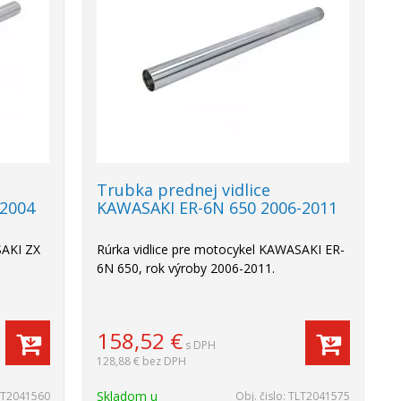
Trubka prednej vidlice
-2004
KAWASAKI ER-6N 650 2006-2011
SAKI ZX
Rúrka vidlice pre motocykel KAWASAKI ER-
6N 650, rok výroby 2006-2011.
158,52
€
s DPH
128,88 €
bez DPH
Skladom u
LT2041560
Obj. čislo:
TLT2041575