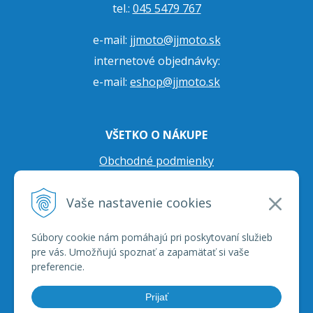
tel.:
045 5479 767
e-mail:
jjmoto@jjmoto.sk
internetové objednávky:
e-mail:
eshop@jjmoto.sk
VŠETKO O NÁKUPE
Obchodné podmienky
Ochrana osobných údajov
Vaše nastavenie cookies
Prepravné podmienky
Reklamačný poriadok
Súbory cookie nám pomáhajú pri poskytovaní služieb
pre vás. Umožňujú spoznať a zapamätať si vaše
preferencie.
Prijať