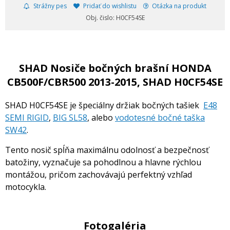
Strážny pes
Pridať do wishlistu
Otázka na produkt
Obj. čislo: H0CF54SE
SHAD Nosiče bočných brašní HONDA
CB500F/CBR500 2013-2015, SHAD H0CF54SE
SHAD H0CF54SE je špeciálny držiak bočných tašiek
E48
SEMI RIGID
,
BIG SL58
, alebo
vodotesné bočné taška
SW42
.
Tento nosič spĺňa maximálnu odolnosť a bezpečnosť
batožiny, vyznačuje sa pohodlnou a hlavne rýchlou
montážou, pričom zachovávajú perfektný vzhľad
motocykla.
Fotogaléria