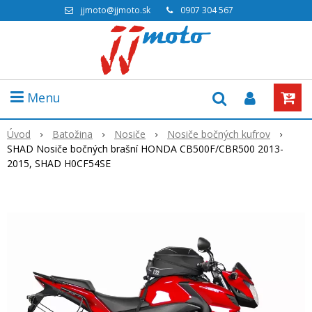
jjmoto@jjmoto.sk
0907 304 567
Menu
Úvod
Batožina
Nosiče
Nosiče bočných kufrov
SHAD Nosiče bočných brašní HONDA CB500F/CBR500 2013-
2015, SHAD H0CF54SE