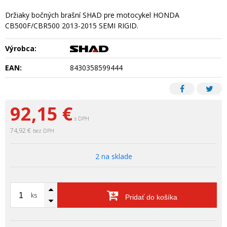
Držiaky bočných brašní SHAD pre motocykel HONDA
CB500F/CBR500 2013-2015 SEMI RIGID.
Výrobca:
EAN:
8430358599444
92,15
€
s DPH
74,92 €
bez DPH
2 na sklade
ks
Pridať do košíka