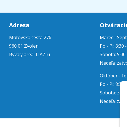
Adresa
Otváraci
Môťovská cesta 276
Marec - Sep
960 01 Zvolen
Po - Pi: 8:30 
Bývalý areál LIAZ-u
Sobota: 9:00 
Nedeľa: zatv
Október - F
Po - Pi: 8:30 
Sobota: zat
Nedeľa: zatv