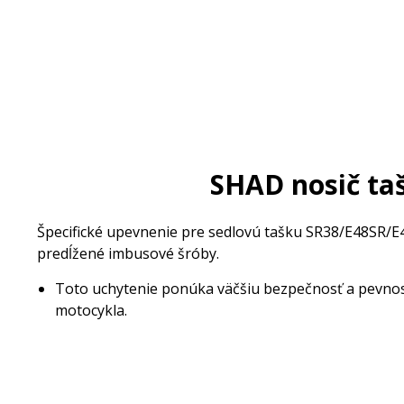
SHAD nosič t
Špecifické upevnenie pre sedlovú tašku SR38/E48SR/E4
predĺžené imbusové šróby.
Toto uchytenie ponúka väčšiu bezpečnosť a pevnosť
motocykla.