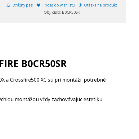
Strážny pes
Pridať do wishlistu
Otázka na produkt
Obj. čislo: B0CR50SR
FIRE B0CR50SR
0X a Crossfire500 XC sú pri montáži potrebné
ýchlou montážou vždy zachovávajúc estetiku