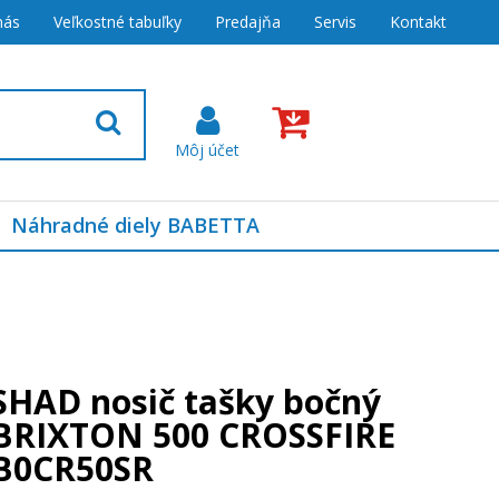
nás
Veľkostné tabuľky
Predajňa
Servis
Kontakt
Náhradné diely BABETTA
SHAD nosič tašky bočný
BRIXTON 500 CROSSFIRE
B0CR50SR