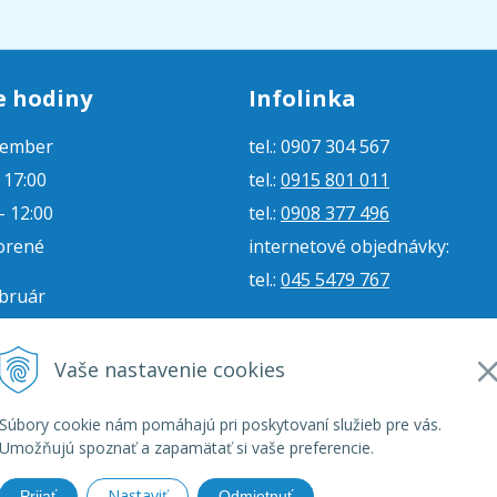
e hodiny
Infolinka
tember
tel.: 0907 304 567
- 17:00
tel.:
0915 801 011
- 12:00
tel.:
0908 377 496
orené
internetové objednávky:
tel.:
045 5479 767
ebruár
- 16:00
e-mail:
jjmoto@jjmoto.sk
vorené
internetové objednávky:
Vaše nastavenie cookies
orené
e-mail:
eshop@jjmoto.sk
Súbory cookie nám pomáhajú pri poskytovaní služieb pre vás.
Umožňujú spoznať a zapamätať si vaše preferencie.
Nastaviť
Prijať
Odmietnuť