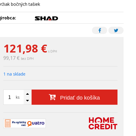
ržiak bočných tašiek
ýrobca:
121,98
€
s DPH
99,17 €
bez DPH
1 na sklade
ks
Pridať do košíka