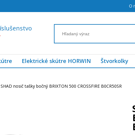
O 
íslušenstvo
7
kútre
Elektrické skútre HORWIN
Štvorkolky
SHAD nosič tašky bočný BRIXTON 500 CROSSFIRE B0CR50SR