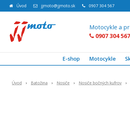
Úvod
jjmoto@jjmoto.sk
0907 304 567
Motocykle a pr
0907 304 56
E-shop
Motocykle
S
Úvod
Batožina
Nosiče
Nosiče bočných kufrov