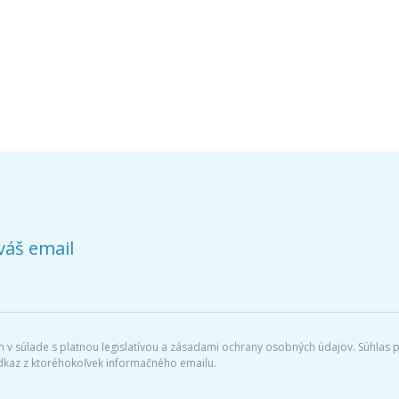
váš email
v súlade s platnou legislatívou a zásadami ochrany osobných údajov. Súhlas po
dkaz z ktoréhokoľvek informačného emailu.