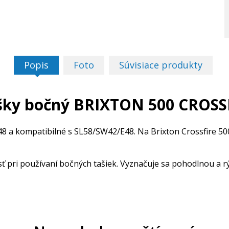
Popis
Foto
Súvisiace produkty
ašky bočný BRIXTON 500 CROSS
8 a kompatibilné s SL58/SW42/E48. Na Brixton Crossfire 50
 pri používaní bočných tašiek. Vyznačuje sa pohodlnou a r