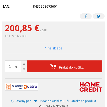
EAN:
8430358673601
200,85
€
s DPH
163,29 €
bez DPH
1 na sklade
ks
Pridať do košíka
Strážny pes
Pridať do wishlistu
Otázka na produkt
Obj. čislo: H0ICX594P