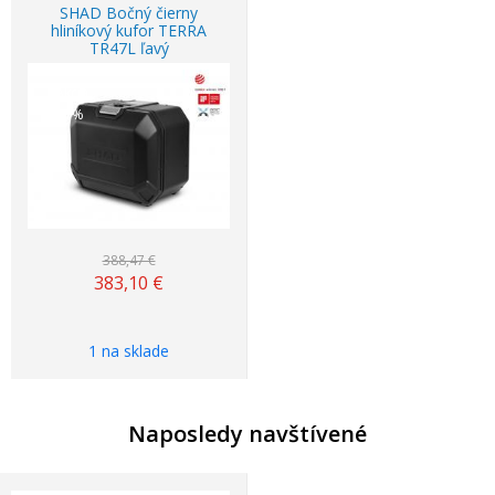
SHAD Bočný čierny
hliníkový kufor TERRA
TR47L ľavý
Akcia
-1%
388,47 €
383,10
€
1 na sklade
Naposledy navštívené