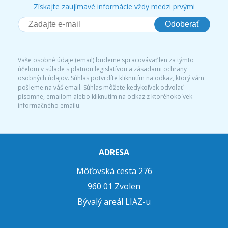
Získajte zaujímavé informácie vždy medzi prvými
Odoberať
Vaše osobné údaje (email) budeme spracovávať len za týmto
účelom v súlade s platnou legislatívou a zásadami ochrany
osobných údajov. Súhlas potvrdíte kliknutím na odkaz, ktorý vám
pošleme na váš email. Súhlas môžete kedykoľvek odvolať
písomne, emailom alebo kliknutím na odkaz z ktoréhokoľvek
informačného emailu.
ADRESA
Môťovská cesta 276
960 01 Zvolen
Bývalý areál LIAZ-u