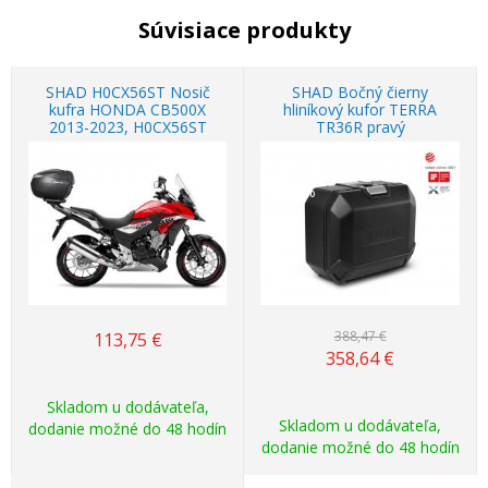
Súvisiace produkty
SHAD H0CX56ST Nosič
SHAD Bočný čierny
kufra HONDA CB500X
hliníkový kufor TERRA
2013-2023, H0CX56ST
TR36R pravý
Akcia
-8%
388,47 €
113,75
€
358,64
€
Skladom u dodávateľa,
Skladom u dodávateľa,
dodanie možné do 48 hodín
dodanie možné do 48 hodín