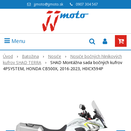
jjmoto@jjmoto.sk
0907 304 567
Menu
Úvod
Batožina
Nosiče
Nosiče bočných hliníkových
kufrov SHAD TERRA
SHAD Montážna sada bočných kufrov
4PSYSTEM, HONDA CB500X, 2016-2023, H0ICX594P