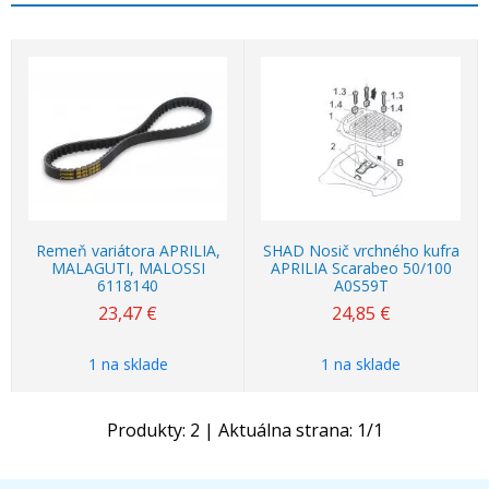
Remeň variátora APRILIA,
SHAD Nosič vrchného kufra
MALAGUTI, MALOSSI
APRILIA Scarabeo 50/100
6118140
A0S59T
23,47
€
24,85
€
1 na sklade
1 na sklade
Produkty:
2
| Aktuálna strana:
1
/
1