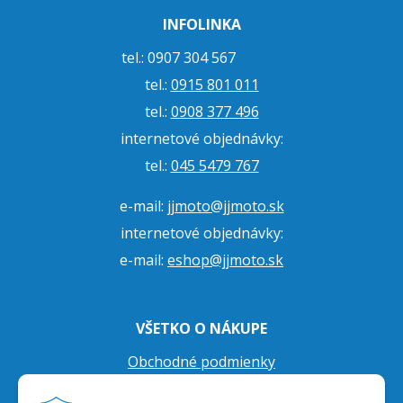
INFOLINKA
tel.: 0907 304 567
tel.:
0915 801 011
tel.:
0908 377 496
internetové objednávky:
tel.:
045 5479 767
e-mail:
jjmoto@jjmoto.sk
internetové objednávky:
e-mail:
eshop@jjmoto.sk
VŠETKO O NÁKUPE
Obchodné podmienky
Ochrana osobných údajov