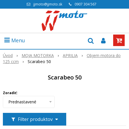
jjmoto@jjmoto.sk
0907 304 567
Menu
Úvod
MOJA MOTORKA
APRILIA
Objem motora do
125 ccm
Scarabeo 50
Scarabeo 50
Zoradiť:
Prednastavené
Filter produktov