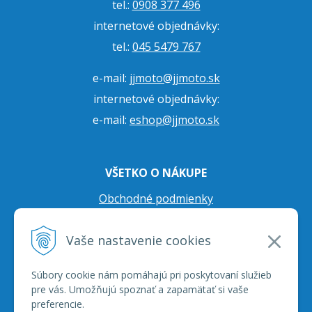
tel.:
0908 377 496
internetové objednávky:
tel.:
045 5479 767
e-mail:
jjmoto@jjmoto.sk
internetové objednávky:
e-mail:
eshop@jjmoto.sk
VŠETKO O NÁKUPE
Obchodné podmienky
Ochrana osobných údajov
Vaše nastavenie cookies
Prepravné podmienky
Reklamačný poriadok
Súbory cookie nám pomáhajú pri poskytovaní služieb
pre vás. Umožňujú spoznať a zapamätať si vaše
preferencie.