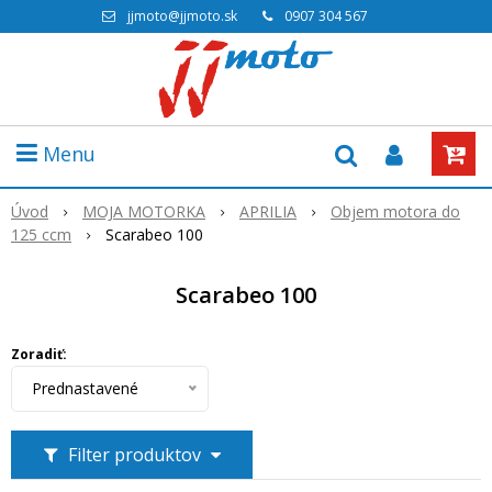
jjmoto@jjmoto.sk
0907 304 567
Menu
Úvod
MOJA MOTORKA
APRILIA
Objem motora do
125 ccm
Scarabeo 100
Scarabeo 100
Zoradiť:
Prednastavené
Filter produktov