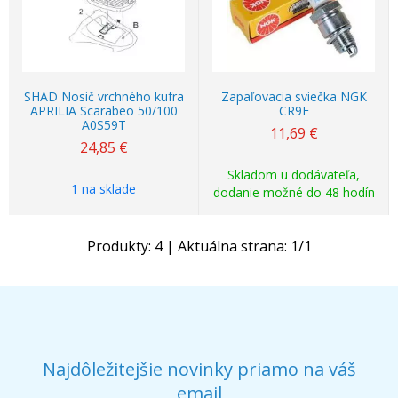
SHAD Nosič vrchného kufra
Zapaľovacia sviečka NGK
APRILIA Scarabeo 50/100
CR9E
A0S59T
11,69
€
24,85
€
Skladom u dodávateľa,
1 na sklade
dodanie možné do 48 hodín
Produkty:
4
| Aktuálna strana:
1
/
1
Najdôležitejšie novinky priamo na váš
email