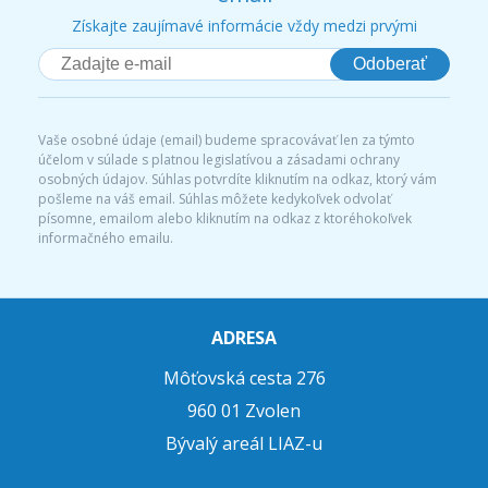
Získajte zaujímavé informácie vždy medzi prvými
Odoberať
Vaše osobné údaje (email) budeme spracovávať len za týmto
účelom v súlade s platnou legislatívou a zásadami ochrany
osobných údajov. Súhlas potvrdíte kliknutím na odkaz, ktorý vám
pošleme na váš email. Súhlas môžete kedykoľvek odvolať
písomne, emailom alebo kliknutím na odkaz z ktoréhokoľvek
informačného emailu.
ADRESA
Môťovská cesta 276
960 01 Zvolen
Bývalý areál LIAZ-u