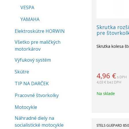
VESPA
YAMAHA
Skrutka rozš
Elektroskútre HORWIN
pre štovrko
Všetko pre maličkých
Skrutka kolesa št
motorkárov
Výfukový systém
Skútre
4,96
€
s DPH
4,03 €
bez DPH
TIP NA DARČEK
Na sklade
Pracovné štvorkolky
Motocykle
Náhradné diely na
socialistické motocykle
STELS GUEPARD 850