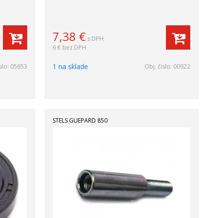
7,38
€
s DPH
6 €
bez DPH
1 na sklade
slo:
05653
Obj. čislo:
00922
STELS GUEPARD 850