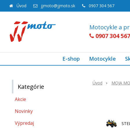
Úvod
jjmoto@jjmoto.sk
0907 304 567
Motocykle a pr
0907 304 56
E-shop
Motocykle
S
Úvod
MOJA M
Kategórie
Akcie
Novinky
Výpredaj
STE