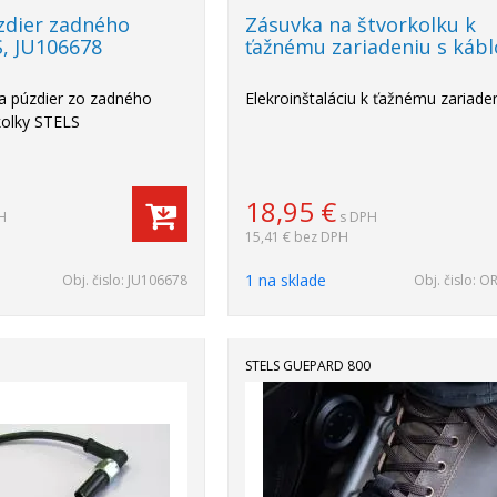
zdier zadného
Zásuvka na štvorkolku k
, JU106678
ťažnému zariadeniu s káb
a púzdier zo zadného
Elekroinštaláciu k ťažnému zariade
kolky STELS
18,95
€
H
s DPH
15,41 €
bez DPH
1 na sklade
Obj. čislo:
JU106678
Obj. čislo:
OR
STELS GUEPARD 800