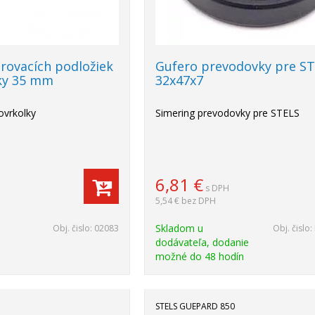
irovacích podložiek
Gufero prevodovky pre S
lky 35 mm
32x47x7
ovrkolky
Simering prevodovky pre STELS
6,81
€
s DPH
5,54 €
bez DPH
Skladom u
Obj. čislo:
02083
Obj. čislo:
dodávateľa, dodanie
možné do 48 hodín
STELS GUEPARD 850