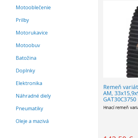
Motooblečenie
Prilby
Motorukavice
Motoobuv
Batožina
Doplnky
Elektronika
Remeň variát
AM, 33x15,9
Náhradné diely
GAT30C3750
Hnací remeň var
Pneumatiky
Oleje a mazivá