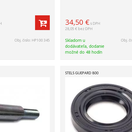
34,50
€
H
s DPH
28,05 €
bez DPH
Skladom u
Obj. čislo:
HP100 345
Obj. či
dodávateľa, dodanie
možné do 48 hodín
STELS GUEPARD 800