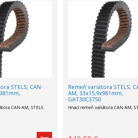
ora STELS, CAN-
Remeň variátora STELS, C
x981mm,
AM, 33x15,9x981mm,
GAT30C3750
iátora CAN-AM, STELS
Hnací remeň variátora CAN-AM, S