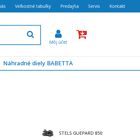
nás
Veľkostné tabuľky
Predajňa
Servis
Kontakt
Náhradné diely BABETTA
STELS GUEPARD 850