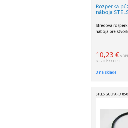
Rozperka pú
náboja STELS
Stredová rozperk
náboja pre štvor
10,23
€
s DP
8,32 €
bez DPH
3 na sklade
STELS GUEPARD 850