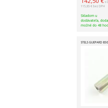
142,50
€
s 
115,85 €
bez DPH
Skladom u
dodávateľa, doda
možné do 48 hod
STELS GUEPARD 850