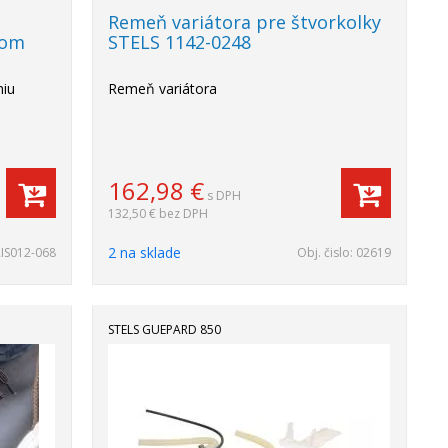
Remeň variátora pre štvorkolky
lom
STELS 1142-0248
niu
Remeň variátora
162,98
€
s DPH
132,50 €
bez DPH
2 na sklade
IS012-068
Obj. čislo:
02619
STELS GUEPARD 850