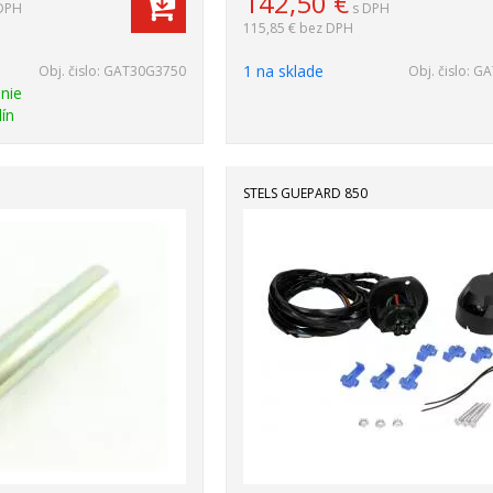
142,50
€
DPH
s DPH
115,85 €
bez DPH
1 na sklade
Obj. čislo:
GAT30G3750
Obj. čislo:
GA
nie
ín
STELS GUEPARD 850