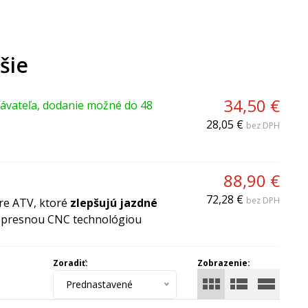
šie
34,50 €
ávateľa, dodanie možné do 48
28,05 €
bez DPH
88,90 €
72,28 €
bez DPH
re ATV, ktoré
zlepšujú jazdné
 presnou CNC technológiou
Zoradiť:
Zobrazenie:
Prednastavené