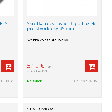
TELS
Skrutka rozširovacích podložiek
pre štvorkolky 45 mm
Skrutka kolesa štovrkolky
5,12
€
s DPH
4,16 €
bez DPH
Na sklade
LU030041
Obj. čislo:
02082
STELS GUEPARD 850