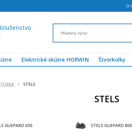
O 
íslušenstvo
7
kútre
Elektrické skútre HORWIN
Štvorkolky
OTORKA
STELS
STELS
LS GUEPARD 650
STELS GUEPARD 800