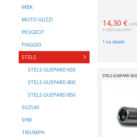
MBK
MOTO GUZZI
14,30
€
s DP
11,63 €
bez DPH
PEUGEOT
1 na sklade
PIAGGIO
STELS
STELS GUEPARD 650
STELS GUEPARD 850
STELS GUEPARD 800
STELS GUEPARD 850
SUZUKI
SYM
TRIUMPH