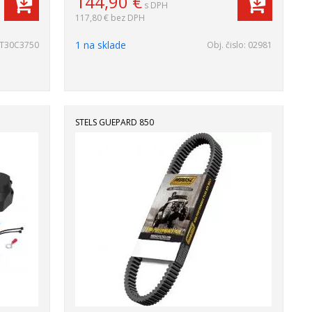
144,90
€
s DPH
117,80 €
bez DPH
1 na sklade
T30C3750
Obj. čislo:
02981
STELS GUEPARD 850