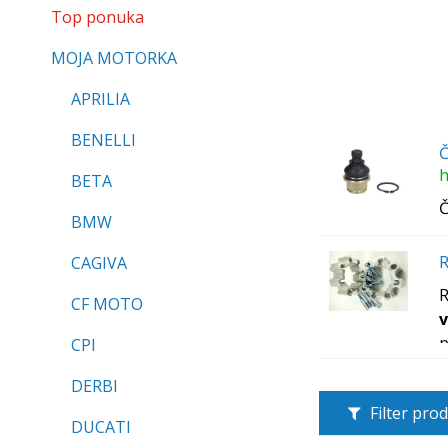
Top ponuka
MOJA MOTORKA
APRILIA
BENELLI
Č
h
BETA
Č
BMW
R
CAGIVA
R
CF MOTO
v
p
CPI
DERBI
Filter pro
DUCATI