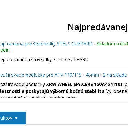
Najpredávanej
ap ramena pre štvorkolky STELS GUEPARD
-
Skladom u dod
odín
ep do ramena štovkolky STELS GUEPARD
ozširovacie podložky pre ATV 110/115 - 45mm
-
2 na sklade
ozširovacie podložky
XRW WHEEL SPACERS 150A454110T
p
lastnosti a poskytujú výbornú bočnú stabilitu
. Vyrobené
re maximálnu kvalitu a spoľahlivosť.
duktov