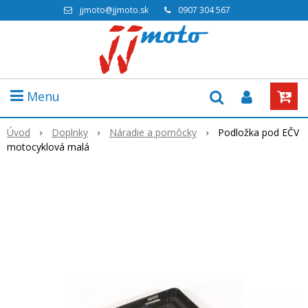
jjmoto@jjmoto.sk
0907 304 567
Menu
Úvod
Doplnky
Náradie a pomôcky
Podložka pod EČV
motocyklová malá