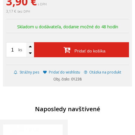
3,90
€
s DPH
3,17 €
bez DPH
Skladom u dodávateľa, dodanie možné do 48 hodín
ks
Pridať do košíka
Strážny pes
Pridať do wishlistu
Otázka na produkt
Obj. čislo: 01238
Naposledy navštívené