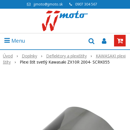
jjmoto@jjmoto.sk
0907 304 567
Menu
Úvod
Doplnky
Deflektory a plexištíty
KAWASAKI plexi
štíty
Plexi štít svetlý Kawasaki ZX10R 2004- SCRK055
Výpredaj