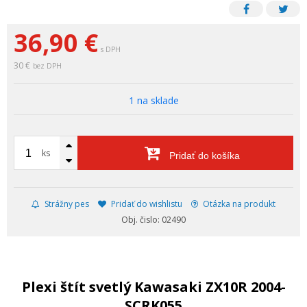
36,90
€
s DPH
30 €
bez DPH
1 na sklade
ks
Pridať do košíka
Strážny pes
Pridať do wishlistu
Otázka na produkt
Obj. čislo: 02490
Plexi štít svetlý Kawasaki ZX10R 2004-
SCRK055