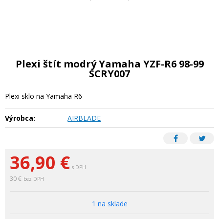
Plexi štít modrý Yamaha YZF-R6 98-99
SCRY007
Plexi sklo na Yamaha R6
Výrobca:
AIRBLADE
36,90
€
s DPH
30 €
bez DPH
1 na sklade