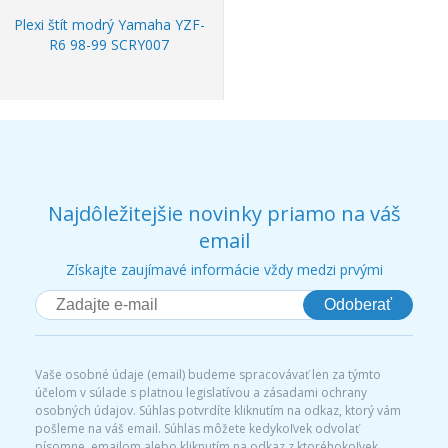
Plexi štít modrý Yamaha YZF-
R6 98-99 SCRY007
Najdôležitejšie novinky priamo na váš
email
Získajte zaujímavé informácie vždy medzi prvými
Odoberať
Vaše osobné údaje (email) budeme spracovávať len za týmto
účelom v súlade s platnou legislatívou a zásadami ochrany
osobných údajov. Súhlas potvrdíte kliknutím na odkaz, ktorý vám
pošleme na váš email. Súhlas môžete kedykoľvek odvolať
písomne, emailom alebo kliknutím na odkaz z ktoréhokoľvek