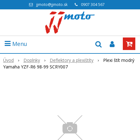
jjmoto@jjmoto.sk
0907 304 567
Menu
Úvod
Doplnky
Deflektory a plexištíty
Plexi štít modrý
Yamaha YZF-R6 98-99 SCRY007
Výpredaj