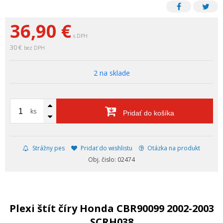
36,90
€
s DPH
30 €
bez DPH
2 na sklade
ks
Pridať do košíka
Strážny pes
Pridať do wishlistu
Otázka na produkt
Obj. čislo: 02474
Plexi štít číry Honda CBR90099 2002-2003
SCRH038