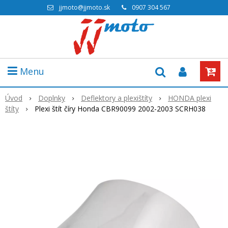
jjmoto@jjmoto.sk
0907 304 567
Menu
Úvod
Doplnky
Deflektory a plexištíty
HONDA plexi
štíty
Plexi štít číry Honda CBR90099 2002-2003 SCRH038
Výpredaj