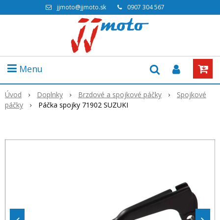
jjmoto@jjmoto.sk
0907 304 567
Menu
Úvod
Doplnky
Brzdové a spojkové páčky
Spojkové
páčky
Páčka spojky 71902 SUZUKI