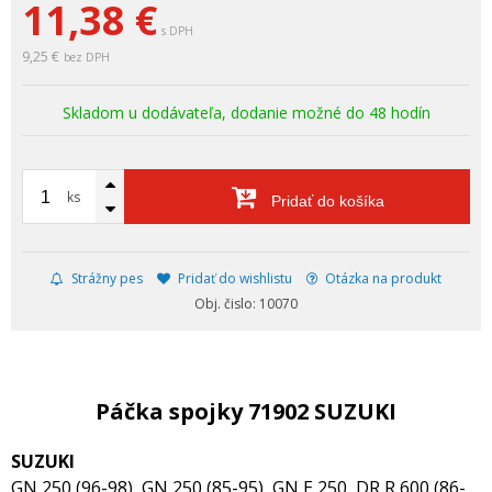
11,38
€
s DPH
9,25 €
bez DPH
Skladom u dodávateľa, dodanie možné do 48 hodín
ks
Pridať do košíka
Strážny pes
Pridať do wishlistu
Otázka na produkt
Obj. čislo: 10070
Páčka spojky 71902 SUZUKI
SUZUKI
GN 250 (96-98), GN 250 (85-95), GN E 250, DR R 600 (86-