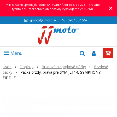
Milí zákazníci,predajňa bude ZATVORENÁ od 15.8. do 22.8. - vrátane
×
týchto dní. Internetové objendávky vybavujeme 24.8.-26.8.
jjmoto@jjmoto.sk
0907 304 567
Menu
Úvod
Doplnky
Brzdové a spojkové páčky
Brzdové
páčky
Páčka brzdy, pravá pre SYM JET14, SYMPHONY,
FIDDLE