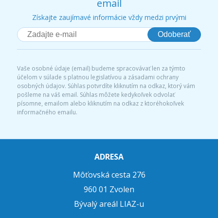
email
Získajte zaujímavé informácie vždy medzi prvými
Odoberať
Vaše osobné údaje (email) budeme spracovávať len za týmto
účelom v súlade s platnou legislatívou a zásadami ochrany
osobných údajov. Súhlas potvrdíte kliknutím na odkaz, ktorý vám
pošleme na váš email. Súhlas môžete kedykoľvek odvolať
písomne, emailom alebo kliknutím na odkaz z ktoréhokoľvek
informačného emailu.
ADRESA
Môťovská cesta 276
960 01 Zvolen
Bývalý areál LIAZ-u