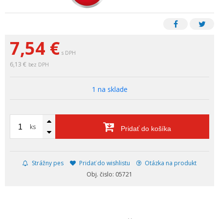
7,54
€
s DPH
6,13 €
bez DPH
1 na sklade
ks
Pridať do košíka
Strážny pes
Pridať do wishlistu
Otázka na produkt
Obj. čislo: 05721