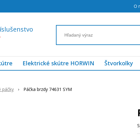
O 
íslušenstvo
7
kútre
Elektrické skútre HORWIN
Štvorkolky
é páčky
Páčka brzdy 74631 SYM
S