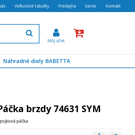
nás
Veľkostné tabuľky
Predajňa
Servis
Kontakt
Náhradné diely BABETTA
Páčka brzdy 74631 SYM
pojková páčka