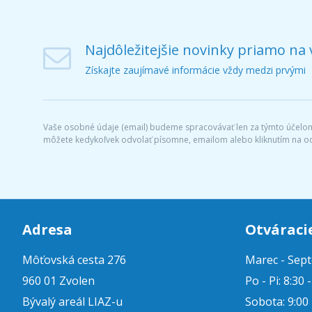
Najdôležitejšie novinky priamo na 
Získajte zaujímavé informácie vždy medzi prvými
Vaše osobné údaje (email) budeme spracovávať len za týmto účelom 
môžete kedykoľvek odvolať písomne, emailom alebo kliknutím na o
Adresa
Otváraci
Môťovská cesta 276
Marec - Sep
960 01 Zvolen
Po - Pi: 8:30 
Bývalý areál LIAZ-u
Sobota: 9:00 