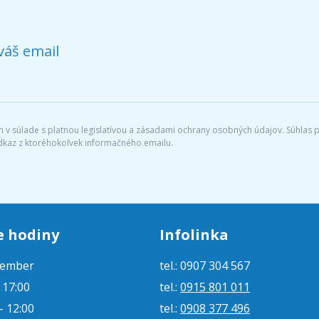
váš email
v súlade s platnou legislatívou a zásadami ochrany osobných údajov. Súhlas po
dkaz z ktoréhokoľvek informačného emailu.
e hodiny
Infolinka
tember
tel.: 0907 304 567
- 17:00
tel.:
0915 801 011
- 12:00
tel.:
0908 377 496