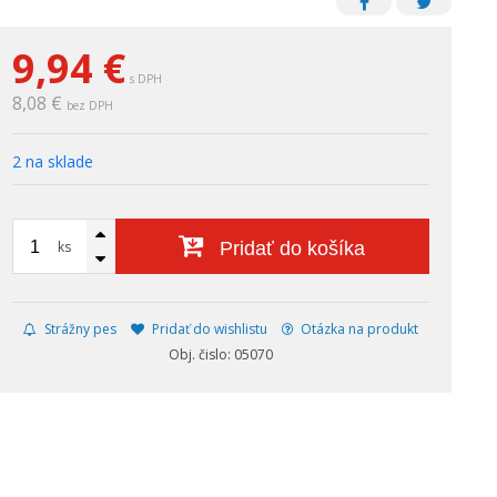
9,94
€
s DPH
8,08 €
bez DPH
2 na sklade
ks
Pridať do košíka
Strážny pes
Pridať do wishlistu
Otázka na produkt
Obj. čislo: 05070