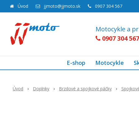
Úvod
jjmoto@jjmoto.sk
0907 304 567
Motocykle a pr
0907 304 56
E-shop
Motocykle
S
Úvod
Doplnky
Brzdové a spojkové páčky
Spojkov