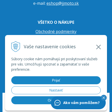
e-mail:
eshop@jjmoto.sk
VŠETKO O NÁKUPE
Obchodné podmienky
Ochrana osobných údajov
Vaše nastavenie cookies
Prepravné podmienky
Reklamačný poriadok
Súbory cookie nám pomáhajú pri poskytovaní služieb
pre vás. Umožňujú spoznať a zapamätať si vaše
preferencie.
Prijať
Nastaviť
© 2026 JJ Moto - skútre, štvorkolky, moto príslušenstvo, ich servis. •
tvorba
Odmietnuť
Ako vám pomôžem?
eshopu cez UNIobchod
,
webhosting
spoločnosti
WEBYGROUP