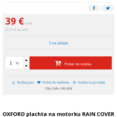
39
€
s DPH
31,71 €
bez DPH
3 na sklade
ks
Pridať do košíka
Strážny pes
Pridať do wishlistu
Otázka na produkt
Obj. čislo: HAL404
OXFORD plachta na motorku RAIN COVER