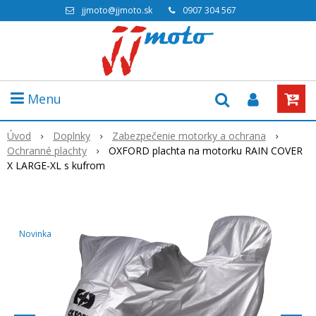
jjmoto@jjmoto.sk
0907 304 567
Menu
Úvod
Doplnky
Zabezpečenie motorky a ochrana
Ochranné plachty
OXFORD plachta na motorku RAIN COVER
X LARGE-XL s kufrom
Novinka