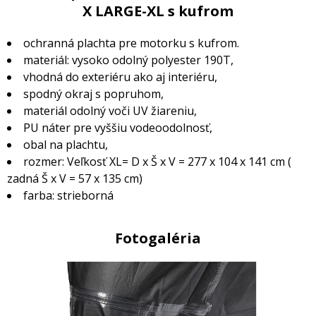
X LARGE-XL s kufrom
ochranná plachta pre motorku s kufrom.
materiál: vysoko odolný polyester 190T,
vhodná do exteriéru ako aj interiéru,
spodný okraj s popruhom,
materiál odolný voči UV žiareniu,
PU náter pre vyššiu vodeoodolnosť,
obal na plachtu,
rozmer: Veľkosť XL= D x Š x V = 277 x 104 x 141 cm (
zadná Š x V = 57 x 135 cm)
farba: strieborná
Fotogaléria