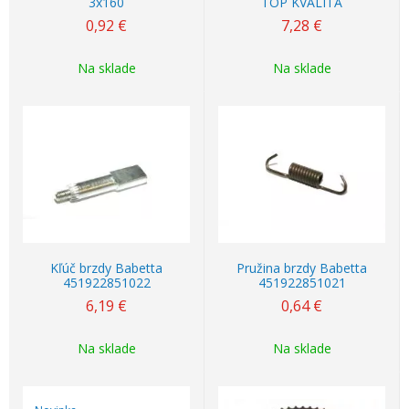
3x160
TOP KVALITA
0,92
€
7,28
€
Na sklade
Na sklade
Kľúč brzdy Babetta
Pružina brzdy Babetta
451922851022
451922851021
6,19
€
0,64
€
Na sklade
Na sklade