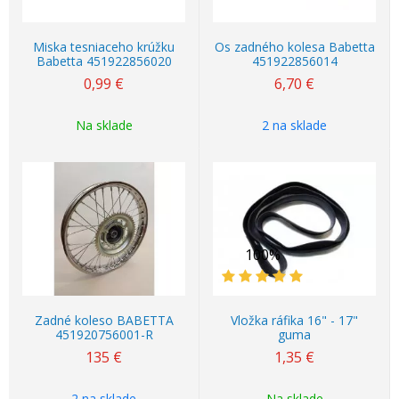
Miska tesniaceho krúžku
Os zadného kolesa Babetta
Babetta 451922856020
451922856014
0,99
€
6,70
€
Na sklade
2 na sklade
100%
Zadné koleso BABETTA
Vložka ráfika 16" - 17"
451920756001-R
guma
135
€
1,35
€
2 na sklade
Na sklade