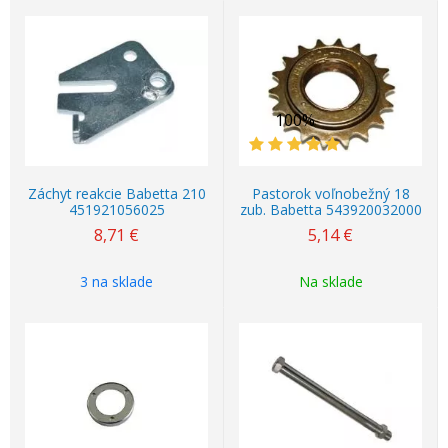
100%
Záchyt reakcie Babetta 210
Pastorok voľnobežný 18
451921056025
zub. Babetta 543920032000
8,71
€
5,14
€
3 na sklade
Na sklade