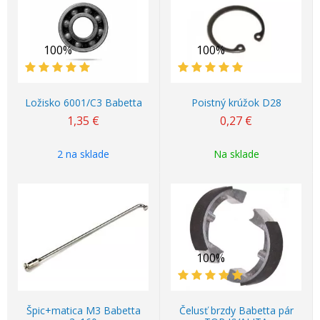
100%
100%
Ložisko 6001/C3 Babetta
Poistný krúžok D28
1,35
€
0,27
€
2 na sklade
Na sklade
100%
Špic+matica M3 Babetta
Čelusť brzdy Babetta pár