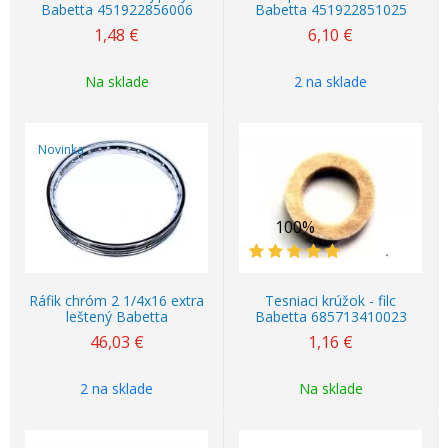
Babetta 451922856006
Babetta 451922851025
1,48
€
6,10
€
Na sklade
2 na sklade
Novinka
100%
Ráfik chróm 2 1/4x16 extra
Tesniaci krúžok - filc
leštený Babetta
Babetta 685713410023
46,03
€
1,16
€
2 na sklade
Na sklade