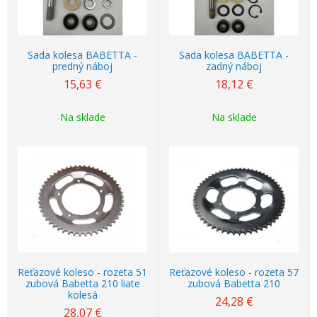
Sada kolesa BABETTA -
Sada kolesa BABETTA -
predný náboj
zadný náboj
15,63
€
18,12
€
Na sklade
Na sklade
Reťazové koleso - rozeta 51
Reťazové koleso - rozeta 57
zubová Babetta 210 liate
zubová Babetta 210
kolesá
24,28
€
28,07
€