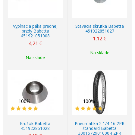
Vypínacia páka prednej
Stavacia skrutka Babetta
brzdy Babetta
451922851027
451921051008
1,12
€
4,21
€
Na sklade
Na sklade
100%
100%
Krúžok Babetta
Pneumatika 2 1/4-16 2PR
451922851028
štandard Babetta
3001572901000-F2PR