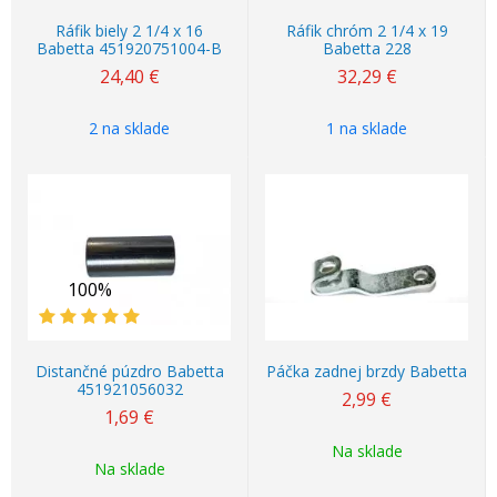
Ráfik biely 2 1/4 x 16
Ráfik chróm 2 1/4 x 19
Babetta 451920751004-B
Babetta 228
24,40
€
32,29
€
2 na sklade
1 na sklade
100%
Distančné púzdro Babetta
Páčka zadnej brzdy Babetta
451921056032
2,99
€
1,69
€
Na sklade
Na sklade