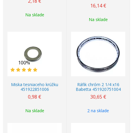
2,18
€
16,14
€
Na sklade
Na sklade
100%
Miska tesniaceho krúžku
Ráfik chróm 2 1/4 x16
451922851006
Babetta 451920751004
0,98
€
30,65
€
Na sklade
2 na sklade