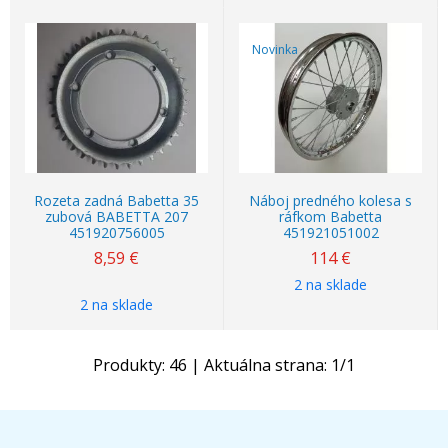
Novinka
Rozeta zadná Babetta 35
Náboj predného kolesa s
zubová BABETTA 207
ráfkom Babetta
451920756005
451921051002
8,59
€
114
€
2 na sklade
2 na sklade
Produkty:
46
| Aktuálna strana:
1
/
1