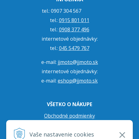
tel.: 0907 304 567
tel.:
0915 801 011
tel.:
0908 377 496
internetové objednávky:
tel.:
045 5479 767
e-mail:
jjmoto@jjmoto.sk
internetové objednávky:
e-mail:
eshop@jjmoto.sk
VŠETKO O NÁKUPE
Obchodné podmienky
Ochrana osobných údajov
Vaše nastavenie cookies
Prepravné podmienky