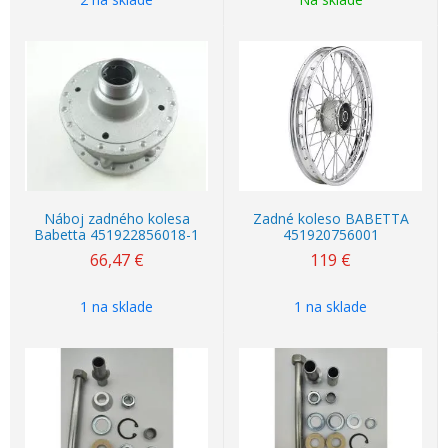
Náboj zadného kolesa
Zadné koleso BABETTA
Babetta 451922856018-1
451920756001
66,47
€
119
€
1 na sklade
1 na sklade