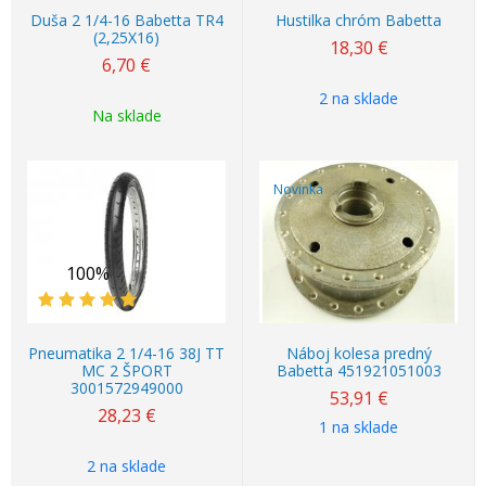
Duša 2 1/4-16 Babetta TR4
Hustilka chróm Babetta
(2,25X16)
18,30
€
6,70
€
2 na sklade
Na sklade
Novinka
100%
Pneumatika 2 1/4-16 38J TT
Náboj kolesa predný
MC 2 ŠPORT
Babetta 451921051003
3001572949000
53,91
€
28,23
€
1 na sklade
2 na sklade