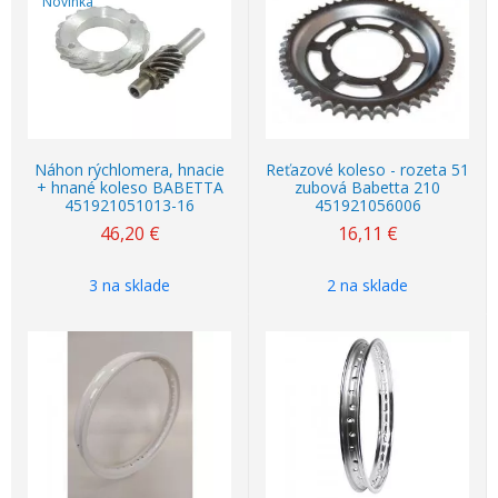
Novinka
Náhon rýchlomera, hnacie
Reťazové koleso - rozeta 51
+ hnané koleso BABETTA
zubová Babetta 210
451921051013-16
451921056006
46,20
€
16,11
€
3 na sklade
2 na sklade