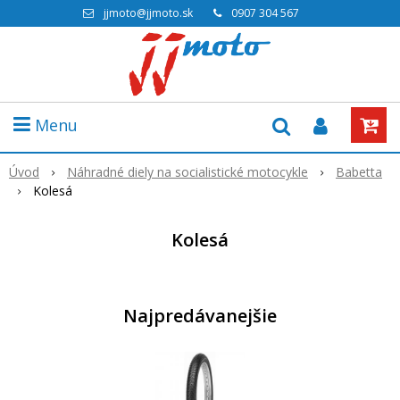
jjmoto@jjmoto.sk
0907 304 567
Menu
Úvod
Náhradné diely na socialistické motocykle
Babetta
Kolesá
Kolesá
Najpredávanejšie