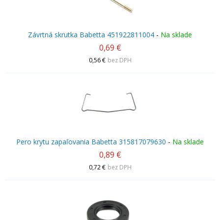
Závrtná skrutka Babetta 451922811004
-
Na sklade
0,69 €
0,56 €
bez DPH
Pero krytu zapaľovania Babetta 315817079630
-
Na sklade
0,89 €
0,72 €
bez DPH