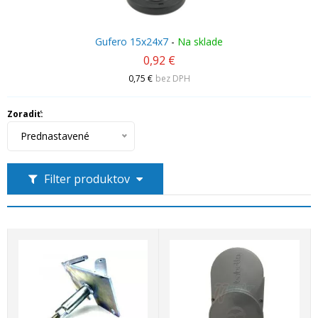
Gufero 15x24x7
-
Na sklade
0,92 €
0,75 €
bez DPH
Zoradiť:
Prednastavené
Filter produktov