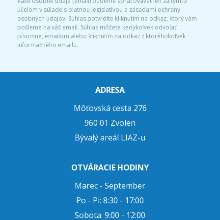
Vaše osobné údaje (email) budeme spracovávať len za týmto
účelom v súlade s platnou legislatívou a zásadami ochrany
osobných údajov. Súhlas potvrdíte kliknutím na odkaz, ktorý vám
pošleme na váš email. Súhlas môžete kedykoľvek odvolať
písomne, emailom alebo kliknutím na odkaz z ktoréhokoľvek
informačného emailu.
ADRESA
Môťovská cesta 276
960 01 Zvolen
Bývalý areál LIAZ-u
OTVÁRACIE HODINY
Marec - September
Po - Pi: 8:30 - 17:00
Sobota: 9:00 - 12:00