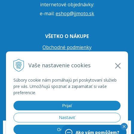
internetové objednávky:
e-mail:
eshop@jjmoto.sk
VŠETKO O NÁKUPE
Obchodné podmienky
Ochrana osobných údajov
Vaše nastavenie cookies
Prepravné podmienky
Reklamačný poriadok
Súbory cookie nám pomáhajú pri poskytovaní služieb
pre vás. Umožňujú spoznať a zapamätať si vaše
preferencie.
Prijať
Nastaviť
© 2026 JJ Moto - skútre, štvorkolky, moto príslušenstvo, ich servis. •
tvorba
Odmietnuť
Ako vám pomôžem?