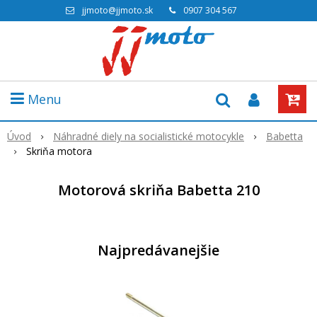
jjmoto@jjmoto.sk
0907 304 567
Menu
Úvod
Náhradné diely na socialistické motocykle
Babetta
Skriňa motora
Motorová skriňa Babetta 210
Najpredávanejšie