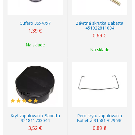
Gufero 35x47x7
Závrtná skrutka Babetta
451922811004
1,39
€
0,69
€
Na sklade
Na sklade
100%
Kryt zapaľovania Babetta
Pero krytu zapaľovania
321811703044
Babetta 315817079630
3,52
€
0,89
€