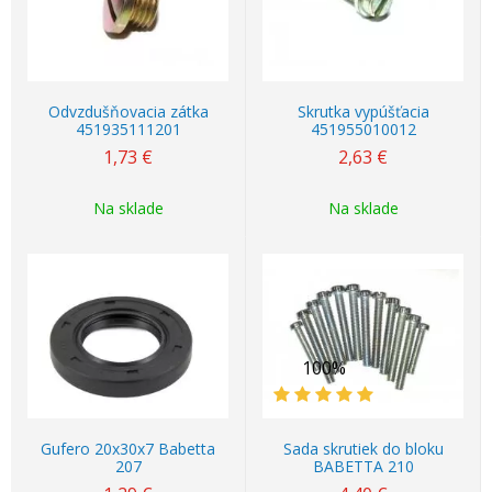
Odvzdušňovacia zátka
Skrutka vypúšťacia
451935111201
451955010012
1,73
€
2,63
€
Na sklade
Na sklade
100%
Gufero 20x30x7 Babetta
Sada skrutiek do bloku
207
BABETTA 210