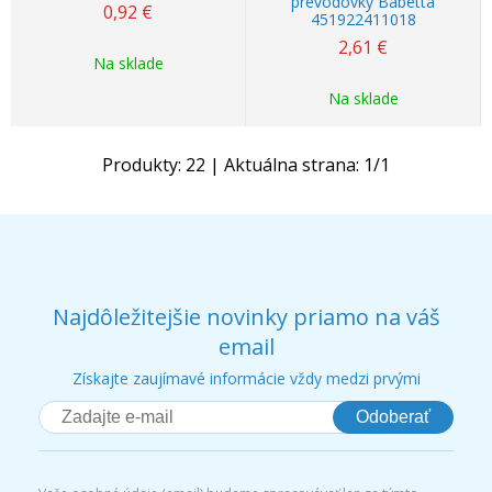
prevodovky Babetta
0,92
€
451922411018
2,61
€
Na sklade
Na sklade
Produkty:
22
| Aktuálna strana:
1
/
1
Najdôležitejšie novinky priamo na váš
email
Získajte zaujímavé informácie vždy medzi prvými
Odoberať