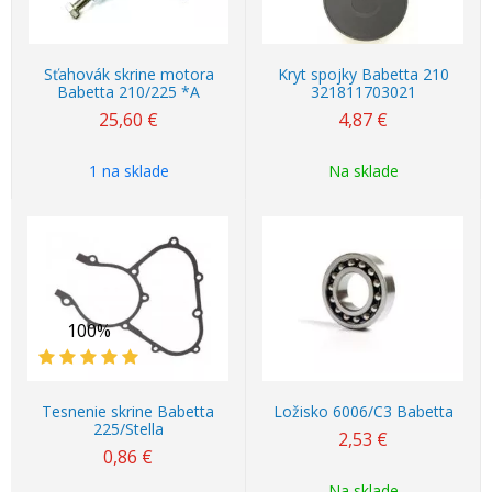
Sťahovák skrine motora
Kryt spojky Babetta 210
Babetta 210/225 *A
321811703021
25,60
€
4,87
€
1 na sklade
Na sklade
100%
Tesnenie skrine Babetta
Ložisko 6006/C3 Babetta
225/Stella
2,53
€
0,86
€
Na sklade