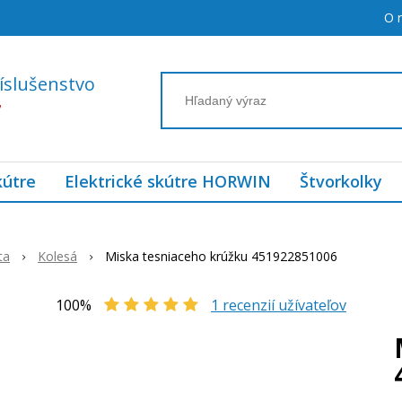
O 
íslušenstvo
7
kútre
Elektrické skútre HORWIN
Štvorkolky
ta
Kolesá
Miska tesniaceho krúžku 451922851006
100%
1
recenzií užívateľov