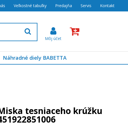
nás
Veľkostné tabuľky
Predajňa
Servis
Kontakt
Náhradné diely BABETTA
Miska tesniaceho krúžku
451922851006