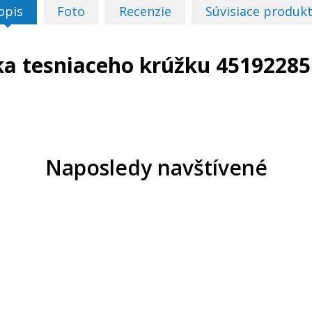
opis
Foto
Recenzie
Súvisiace produk
a tesniaceho krúžku 4519228
Naposledy navštívené