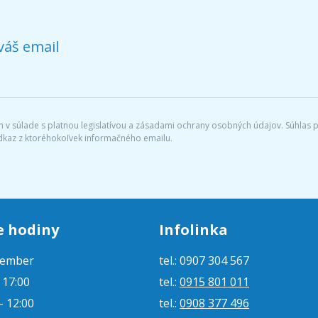
váš email
v súlade s platnou legislatívou a zásadami ochrany osobných údajov. Súhlas po
dkaz z ktoréhokoľvek informačného emailu.
e hodiny
Infolinka
tember
tel.: 0907 304 567
- 17:00
tel.:
0915 801 011
- 12:00
tel.:
0908 377 496