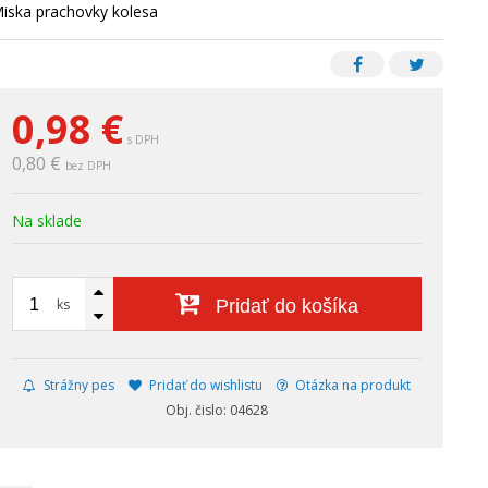
iska prachovky kolesa
0,98
€
s DPH
0,80 €
bez DPH
Na sklade
ks
Pridať do košíka
Strážny pes
Pridať do wishlistu
Otázka na produkt
Obj. čislo: 04628