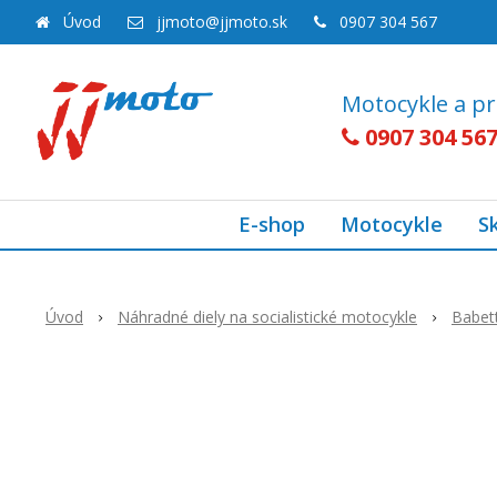
Úvod
jjmoto@jjmoto.sk
0907 304 567
Motocykle a pr
0907 304 56
E-shop
Motocykle
S
Úvod
Náhradné diely na socialistické motocykle
Babet