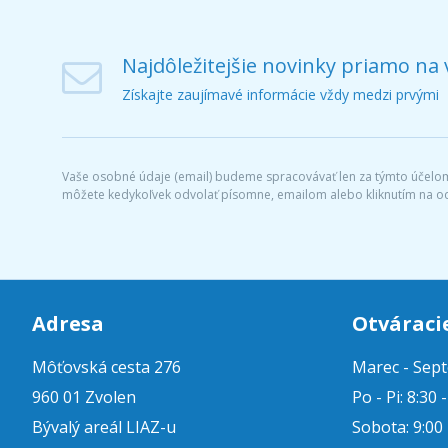
Najdôležitejšie novinky priamo na 
Získajte zaujímavé informácie vždy medzi prvými
Vaše osobné údaje (email) budeme spracovávať len za týmto účelom 
môžete kedykoľvek odvolať písomne, emailom alebo kliknutím na o
Adresa
Otváraci
Môťovská cesta 276
Marec - Sep
960 01 Zvolen
Po - Pi: 8:30 
Bývalý areál LIAZ-u
Sobota: 9:00 