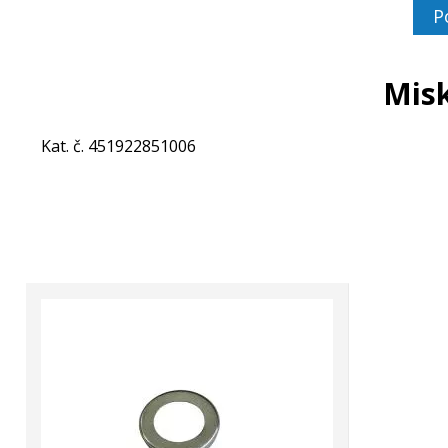
P
Misk
Kat. č. 451922851006