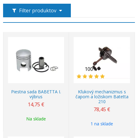
Filter produktov
100%
Piestna sada BABETTA I.
Kľukový mechanizmus s
výbrus
čapom a ložiskom Batetta
210
14,75
€
78,45
€
Na sklade
1 na sklade