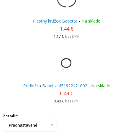
Piestny krúžok Babetta
-
Na sklade
1,44 €
1,17 €
bez DPH
Podložka Babetta 451922421002
-
Na sklade
0,49 €
0,40 €
bez DPH
Zoradiť:
Prednastavené