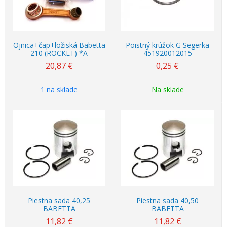
Ojnica+čap+ložiská Babetta
Poistný krúžok G Segerka
210 (ROCKET) *A
451920012015
20,87
€
0,25
€
1 na sklade
Na sklade
Piestna sada 40,25
Piestna sada 40,50
BABETTA
BABETTA
11,82
€
11,82
€