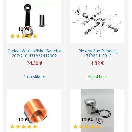
100%
Ojnica+čap+ložisko Babetta
Piestny čap Babetta
207/210 451922412002
451922412012
24,30
€
1,82
€
1 na sklade
Na sklade
100%
100%