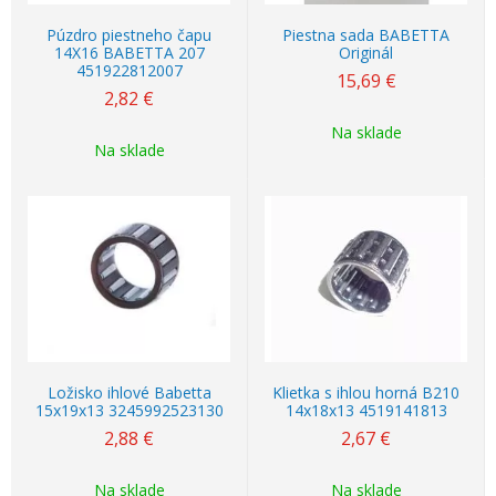
Púzdro piestneho čapu
Piestna sada BABETTA
14X16 BABETTA 207
Originál
451922812007
15,69
€
2,82
€
Na sklade
Na sklade
Ložisko ihlové Babetta
Klietka s ihlou horná B210
15x19x13 3245992523130
14x18x13 4519141813
2,88
€
2,67
€
Na sklade
Na sklade