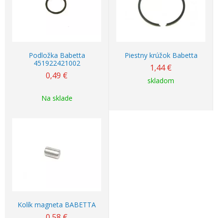
Podložka Babetta
Piestny krúžok Babetta
451922421002
1,44
€
0,49
€
skladom
Na sklade
Kolík magneta BABETTA
0,58
€