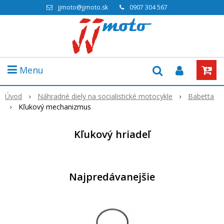
jjmoto@jjmoto.sk
0907 304 567
Menu
Úvod
Náhradné diely na socialistické motocykle
Babetta
Kľukový mechanizmus
Kľukový hriadeľ
Najpredávanejšie