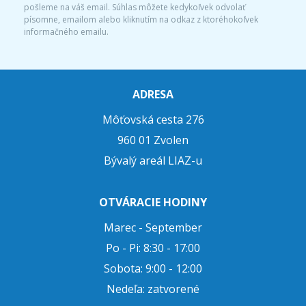
pošleme na váš email. Súhlas môžete kedykoľvek odvolať
písomne, emailom alebo kliknutím na odkaz z ktoréhokoľvek
informačného emailu.
ADRESA
Môťovská cesta 276
960 01 Zvolen
Bývalý areál LIAZ-u
OTVÁRACIE HODINY
Marec - September
Po - Pi: 8:30 - 17:00
Sobota: 9:00 - 12:00
Nedeľa: zatvorené