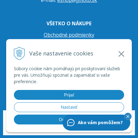
e-mail:
eshop@jjmoto.sk
VŠETKO O NÁKUPE
Obchodné podmienky
Ochrana osobných údajov
Vaše nastavenie cookies
Prepravné podmienky
Reklamačný poriadok
Súbory cookie nám pomáhajú pri poskytovaní služieb
pre vás. Umožňujú spoznať a zapamätať si vaše
preferencie.
Prijať
Nastaviť
© 2026 JJ Moto - skútre, štvorkolky, moto príslušenstvo, ich servis. •
tvorba
Odmietnuť
Ako vám pomôžem?
eshopu cez UNIobchod
,
webhosting
spoločnosti
WEBYGROUP