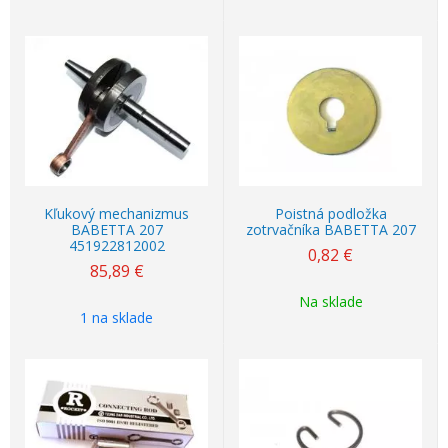
Kľukový mechanizmus
Poistná podložka
BABETTA 207
zotrvačníka BABETTA 207
451922812002
0,82
€
85,89
€
Na sklade
1 na sklade