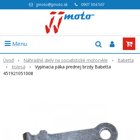
jjmoto@jjmoto.sk
0907 304 567
Menu
Úvod
Náhradné diely na socialistické motocykle
Babetta
Kolesá
Vypínacia páka prednej brzdy Babetta
451921051008