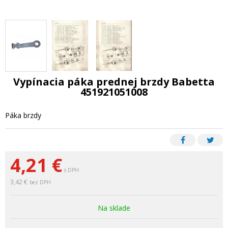
Vypínacia páka prednej brzdy Babetta
451921051008
Páka brzdy
4,21
€
s DPH
3,42 €
bez DPH
Na sklade