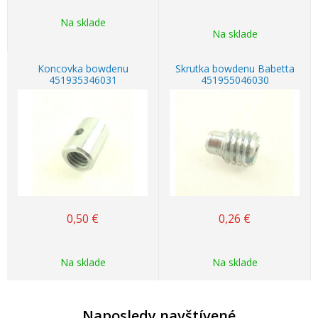
Na sklade
Na sklade
Koncovka bowdenu
Skrutka bowdenu Babetta
451935346031
451955046030
0,50
€
0,26
€
Na sklade
Na sklade
Naposledy navštívené