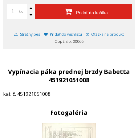
ks
Pridať do košíka
Strážny pes
Pridať do wishlistu
Otázka na produkt
Obj. čislo: 00066
Vypínacia páka prednej brzdy Babetta
451921051008
kat. č. 451921051008
Fotogaléria