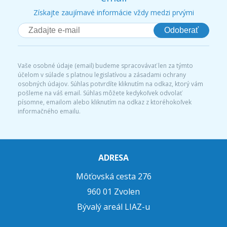
Získajte zaujímavé informácie vždy medzi prvými
Odoberať
Vaše osobné údaje (email) budeme spracovávať len za týmto
účelom v súlade s platnou legislatívou a zásadami ochrany
osobných údajov. Súhlas potvrdíte kliknutím na odkaz, ktorý vám
pošleme na váš email. Súhlas môžete kedykoľvek odvolať
písomne, emailom alebo kliknutím na odkaz z ktoréhokoľvek
informačného emailu.
ADRESA
Môťovská cesta 276
960 01 Zvolen
Bývalý areál LIAZ-u