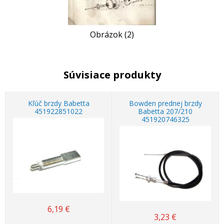
Obrázok (2)
Súvisiace produkty
Kľúč brzdy Babetta
Bowden prednej brzdy
451922851022
Babetta 207/210
451920746325
6,19
€
3,23
€