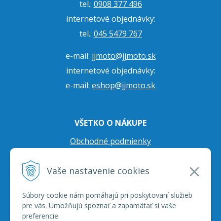
tel.:
0908 377 496
internetové objednávky:
tel.:
045 5479 767
e-mail:
jjmoto@jjmoto.sk
internetové objednávky:
e-mail:
eshop@jjmoto.sk
VŠETKO O NÁKUPE
Obchodné podmienky
Ochrana osobných údajov
Vaše nastavenie cookies
Prepravné podmienky
Reklamačný poriadok
Súbory cookie nám pomáhajú pri poskytovaní služieb
pre vás. Umožňujú spoznať a zapamätať si vaše
preferencie.