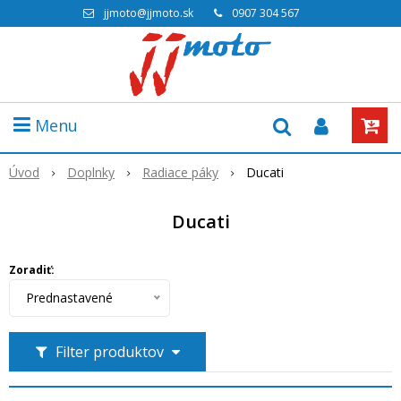
jjmoto@jjmoto.sk
0907 304 567
Menu
Úvod
Doplnky
Radiace páky
Ducati
Ducati
Zoradiť:
Prednastavené
Filter produktov