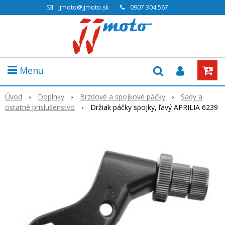
jjmoto@jjmoto.sk
0907 304 567
Menu
Úvod
Doplnky
Brzdové a spojkové páčky
Sady a
ostatné príslušenstvo
Držiak páčky spojky, ľavý APRILIA 6239