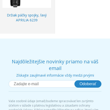
Držiak páčky spojky, ľavý
APRILIA 6239
Najdôležitejšie novinky priamo na váš
email
Získajte zaujímavé informácie vždy medzi prvými
Odoberať
Vaše osobné údaje (email) budeme spracovávať len za týmto
účelom v súlade s platnou legislatívou a zásadami ochrany
osobných údajov. Súhlas potvrdíte kliknutím na odkaz, ktorý vám