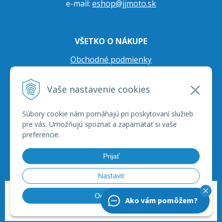
e-mail:
eshop@jjmoto.sk
VŠETKO O NÁKUPE
Obchodné podmienky
Ochrana osobných údajov
Vaše nastavenie cookies
Prepravné podmienky
Reklamačný poriadok
Súbory cookie nám pomáhajú pri poskytovaní služieb
pre vás. Umožňujú spoznať a zapamätať si vaše
preferencie.
Prijať
Nastaviť
© 2026 JJ Moto - skútre, štvorkolky, moto príslušenstvo, ich servis. •
tvorba
Odmietnuť
Ako vám pomôžem?
eshopu cez UNIobchod
,
webhosting
spoločnosti
WEBYGROUP