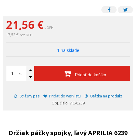
21,56
€
s DPH
17,53 €
bez DPH
1 na sklade
ks
Pridať do košíka
Strážny pes
Pridať do wishlistu
Otázka na produkt
Obj. čislo: VIC-6239
Držiak páčky spojky, ľavý APRILIA 6239