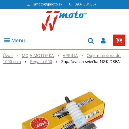
jjmoto@jjmoto.sk
0907 304 567
Menu
Úvod
MOJA MOTORKA
APRILIA
Objem motora do
1000 ccm
Pegaso 650
Zapaľovacia sviečka NGK D8EA