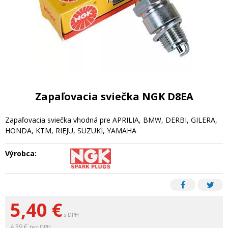
Zapaľovacia sviečka NGK D8EA
Zapaľovacia sviečka vhodná pre APRILIA, BMW, DERBI, GILERA,
HONDA, KTM, RIEJU, SUZUKI, YAMAHA
Výrobca:
5,40
€
s DPH
4,39 €
bez DPH