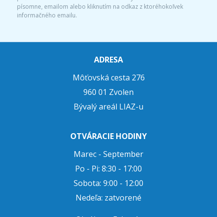
písomne, emailom alebo kliknutím na odkaz z ktoréhokoľvek
informačného emailu.
ADRESA
Môťovská cesta 276
960 01 Zvolen
Bývalý areál LIAZ-u
OTVÁRACIE HODINY
Marec - September
Po - Pi: 8:30 - 17:00
Sobota: 9:00 - 12:00
Nedeľa: zatvorené