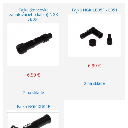
Fajka (koncovka
Fajka NGK LB05F - 8051
zapaľovacieho kábla) NGK
SB05F
6,99
€
6,50
€
2 na sklade
2 na sklade
Fajka NGK XD05F