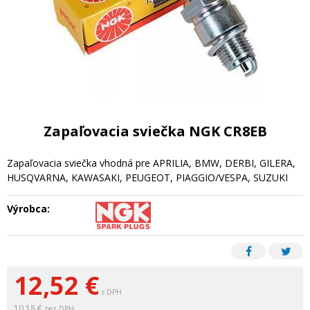
Zapaľovacia sviečka NGK CR8EB
Zapaľovacia sviečka vhodná pre APRILIA, BMW, DERBI, GILERA,
HUSQVARNA, KAWASAKI, PEUGEOT, PIAGGIO/VESPA, SUZUKI
Výrobca:
12,52
€
s DPH
10,18 €
bez DPH