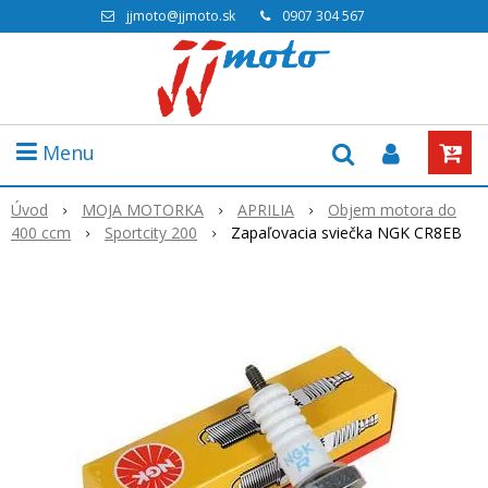
jjmoto@jjmoto.sk
0907 304 567
Menu
Úvod
MOJA MOTORKA
APRILIA
Objem motora do
400 ccm
Sportcity 200
Zapaľovacia sviečka NGK CR8EB