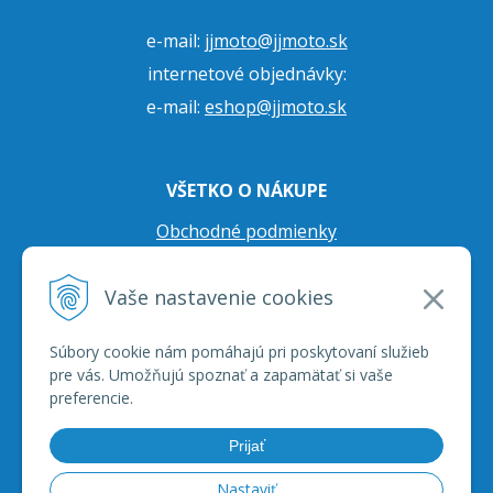
e-mail:
jjmoto@jjmoto.sk
internetové objednávky:
e-mail:
eshop@jjmoto.sk
VŠETKO O NÁKUPE
Obchodné podmienky
Ochrana osobných údajov
Vaše nastavenie cookies
Prepravné podmienky
Reklamačný poriadok
Súbory cookie nám pomáhajú pri poskytovaní služieb
pre vás. Umožňujú spoznať a zapamätať si vaše
preferencie.
Prijať
Nastaviť