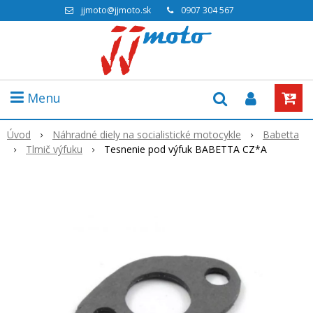
jjmoto@jjmoto.sk
0907 304 567
Menu
Úvod
Náhradné diely na socialistické motocykle
Babetta
Tlmič výfuku
Tesnenie pod výfuk BABETTA CZ*A