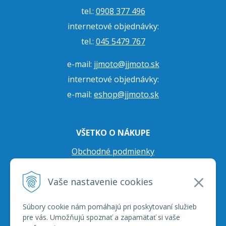
tel.:
0908 377 496
internetové objednávky:
tel.:
045 5479 767
e-mail:
jjmoto@jjmoto.sk
internetové objednávky:
e-mail:
eshop@jjmoto.sk
VŠETKO O NÁKUPE
Obchodné podmienky
Ochrana osobných údajov
Vaše nastavenie cookies
Prepravné podmienky
Reklamačný poriadok
Súbory cookie nám pomáhajú pri poskytovaní služieb
pre vás. Umožňujú spoznať a zapamätať si vaše