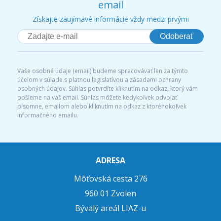
email
Získajte zaujímavé informácie vždy medzi prvými
Odoberať
Vaše osobné údaje (email) budeme spracovávať len za týmto
účelom v súlade s platnou legislatívou a zásadami ochrany
osobných údajov. Súhlas potvrdíte kliknutím na odkaz, ktorý vám
pošleme na váš email. Súhlas môžete kedykoľvek odvolať
písomne, emailom alebo kliknutím na odkaz z ktoréhokoľvek
informačného emailu.
ADRESA
Môťovská cesta 276
960 01 Zvolen
Bývalý areál LIAZ-u