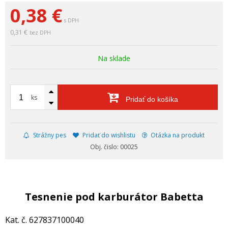
0,38
€
s DPH
0,31 €
bez DPH
Na sklade
ks
Pridať do košíka
Strážny pes
Pridať do wishlistu
Otázka na produkt
Obj. čislo: 00025
Tesnenie pod karburátor Babetta
Kat. č. 627837100040