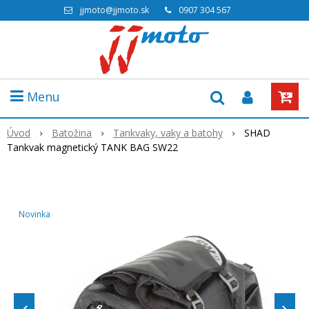
jjmoto@jjmoto.sk
0907 304 567
Menu
Úvod
Batožina
Tankvaky, vaky a batohy
SHAD
Tankvak magnetický TANK BAG SW22
Novinka