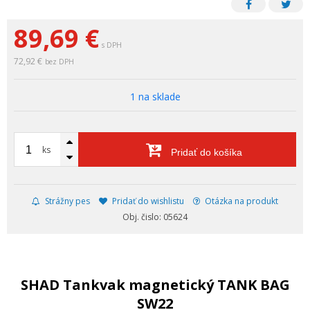
89,69
€
s DPH
72,92 €
bez DPH
1 na sklade
ks
Pridať do košíka
Strážny pes
Pridať do wishlistu
Otázka na produkt
Obj. čislo: 05624
SHAD Tankvak magnetický TANK BAG
SW22