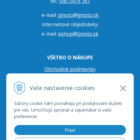
tel.:
045 5479 767
e-mail:
jjmoto@jjmoto.sk
internetové objednávky:
e-mail:
eshop@jjmoto.sk
VŠETKO O NÁKUPE
Obchodné podmienky
Ochrana osobných údajov
Vaše nastavenie cookies
Prepravné podmienky
Reklamačný poriadok
Súbory cookie nám pomáhajú pri poskytovaní služieb
pre vás. Umožňujú spoznať a zapamätať si vaše
preferencie.
Prijať