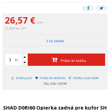
26,57
€
s DPH
21,60 €
bez DPH
3 na sklade
ks
Pridať do košíka
Strážny pes
Pridať do wishlistu
Otázka na produkt
Obj. čislo: 03298
SHAD D0RI60 Opierka zadná pre kufor SH