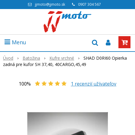
jjmoto@jjmoto.sk
0907 304 567
Menu
Úvod
Batožina
Kufre vrchné
SHAD D0RI60 Opierka
zadná pre kufor SH 37,40, 40CARGO,45,49
100%
1
recenzií užívateľov