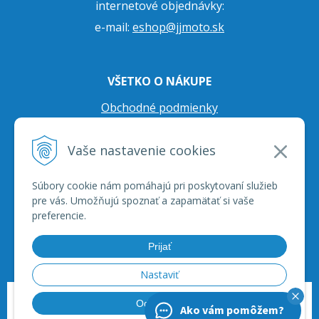
internetové objednávky:
e-mail:
eshop@jjmoto.sk
VŠETKO O NÁKUPE
Obchodné podmienky
Ochrana osobných údajov
Vaše nastavenie cookies
Prepravné podmienky
Reklamačný poriadok
Súbory cookie nám pomáhajú pri poskytovaní služieb
pre vás. Umožňujú spoznať a zapamätať si vaše
preferencie.
Prijať
Nastaviť
© 2026 JJ Moto - skútre, štvorkolky, moto príslušenstvo, ich servis. •
tvorba
Odmietnuť
Ako vám pomôžem?