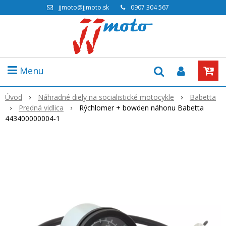
jjmoto@jjmoto.sk
0907 304 567
Menu
Úvod
Náhradné diely na socialistické motocykle
Babetta
Predná vidlica
Rýchlomer + bowden náhonu Babetta
443400000004-1