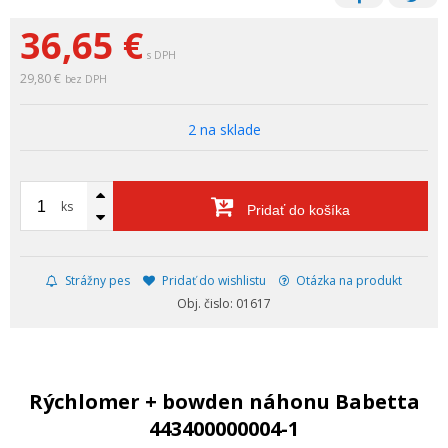
36,65
€
s DPH
29,80 €
bez DPH
2 na sklade
ks
Pridať do košíka
Strážny pes
Pridať do wishlistu
Otázka na produkt
Obj. čislo: 01617
Rýchlomer + bowden náhonu Babetta
443400000004-1