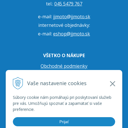
tel.:
045 5479 767
e-mail:
jjmoto@jjmoto.sk
internetové objednávky:
e-mail:
eshop@jjmoto.sk
VŠETKO O NÁKUPE
Obchodné podmienky
Ochrana osobných údajov
Vaše nastavenie cookies
Prepravné podmienky
Reklamačný poriadok
Súbory cookie nám pomáhajú pri poskytovaní služieb
pre vás. Umožňujú spoznať a zapamätať si vaše
preferencie.
Prijať