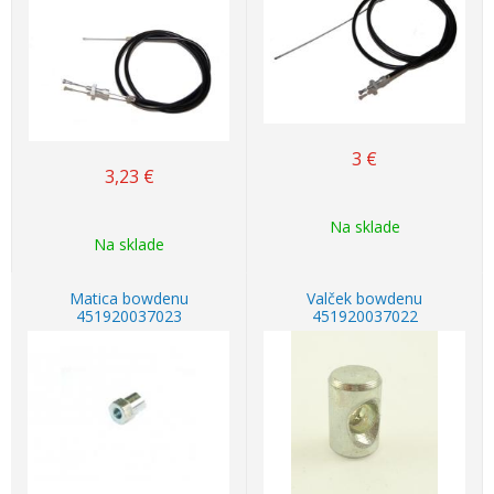
3
€
3,23
€
Na sklade
Na sklade
Matica bowdenu
Valček bowdenu
451920037023
451920037022