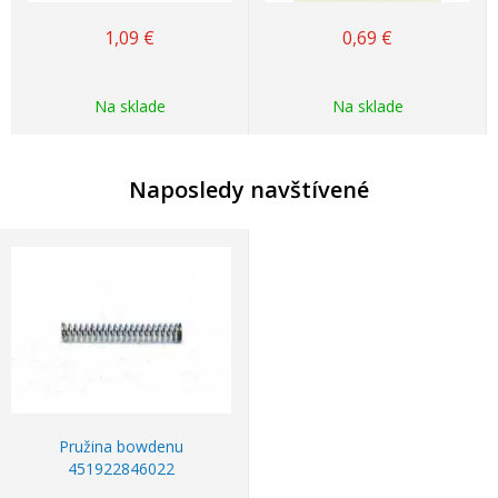
1,09
€
0,69
€
Na sklade
Na sklade
Naposledy navštívené
Pružina bowdenu
451922846022