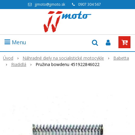
jjmoto@jjmoto.sk
0907 304 567
Menu
Úvod
Náhradné diely na socialistické motocykle
Babetta
Riadidlá
Pružina bowdenu 451922846022