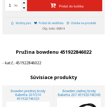
ks
Pridať do košíka
Strážny pes
Pridať do wishlistu
Otázka na produkt
Obj. čislo: 00874
Pružina bowdenu 451922846022
- kat.č.: 451922846022
Súvisiace produkty
Bowden prednej brzdy
Bowden zadnej brzdy
Babetta 207/210
Babetta 207 451920746345
451920746325