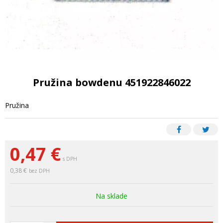
Pružina bowdenu 451922846022
Pružina
0,47
€
s DPH
0,38 €
bez DPH
Na sklade