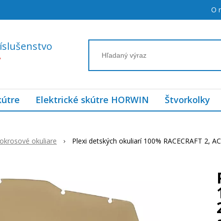
O 
íslušenstvo
7
kútre
Elektrické skútre HORWIN
Štvorkolky
okrosové okuliare
Plexi detských okuliarí 100% RACECRAFT 2, A