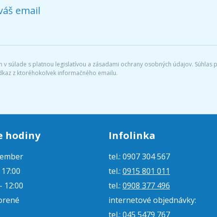
váš email
v súlade s platnou legislatívou a zásadami ochrany osobných údajov. Súhlas po
dkaz z ktoréhokoľvek informačného emailu.
e hodiny
Infolinka
tember
tel.: 0907 304 567
- 17:00
tel.:
0915 801 011
- 12:00
tel.:
0908 377 496
orené
internetové objednávky:
tel.:
045 5479 767