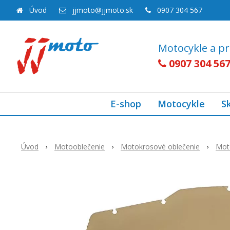
Úvod
jjmoto@jjmoto.sk
0907 304 567
Motocykle a pr
0907 304 56
E-shop
Motocykle
S
Úvod
Motooblečenie
Motokrosové oblečenie
Mot