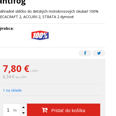
antifog
áhradné sklíčko do detských motokrosových okuliarí 100%
ECACRAFT 2, ACCURII 2, STRATA 2 dymové
ýrobca:
7,80
€
s DPH
6,34 €
bez DPH
1 na sklade
ks
Pridať do košíka