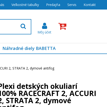
nás
Veľkostné tabuľky
Predajňa
Servis
Kontakt
Náhradné diely BABETTA
CCURI 2, STRATA 2, dymové antifog
Plexi detských okuliarí
100% RACECRAFT 2, ACCURI
2, STRATA 2, dymové