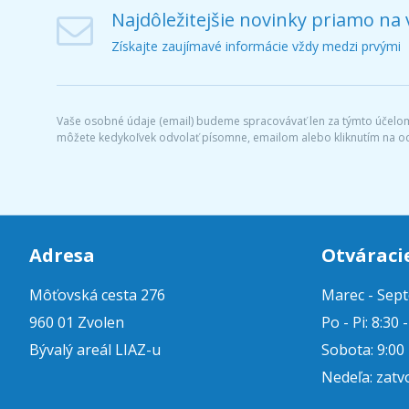
Najdôležitejšie novinky priamo na 
Získajte zaujímavé informácie vždy medzi prvými
Vaše osobné údaje (email) budeme spracovávať len za týmto účelom 
môžete kedykoľvek odvolať písomne, emailom alebo kliknutím na o
Adresa
Otváraci
Môťovská cesta 276
Marec - Sep
960 01 Zvolen
Po - Pi: 8:30 
Bývalý areál LIAZ-u
Sobota: 9:00 
Nedeľa: zatv