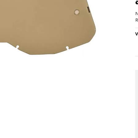
N
R
V