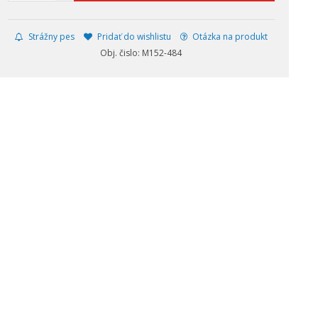
Strážny pes
Pridať do wishlistu
Otázka na produkt
Obj. čislo: M152-484