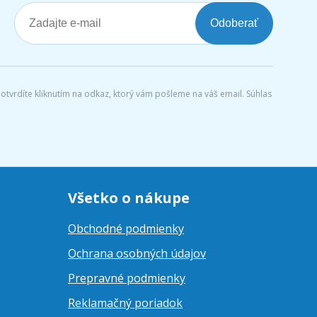
Odoberať
tvrdíte kliknutím na odkaz, ktorý vám pošleme na váš email. Súhlas
Všetko o nákupe
Obchodné podmienky
Ochrana osobných údajov
Prepravné podmienky
Reklamačný poriadok