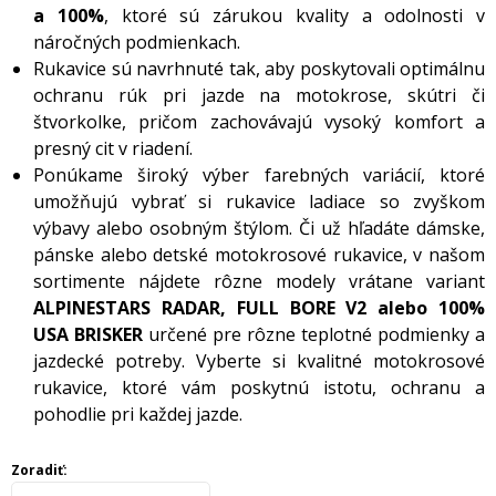
a 100%
, ktoré sú zárukou kvality a odolnosti v
náročných podmienkach.
Rukavice sú navrhnuté tak, aby poskytovali optimálnu
ochranu rúk pri jazde na motokrose, skútri či
štvorkolke, pričom zachovávajú vysoký komfort a
presný cit v riadení.
Ponúkame široký výber farebných variácií, ktoré
umožňujú vybrať si rukavice ladiace so zvyškom
výbavy alebo osobným štýlom. Či už hľadáte dámske,
pánske alebo detské motokrosové rukavice, v našom
sortimente nájdete rôzne modely vrátane variant
ALPINESTARS RADAR, FULL BORE V2 alebo 100%
USA BRISKER
určené pre rôzne teplotné podmienky a
jazdecké potreby. Vyberte si kvalitné motokrosové
rukavice, ktoré vám poskytnú istotu, ochranu a
pohodlie pri každej jazde.
Zoradiť: