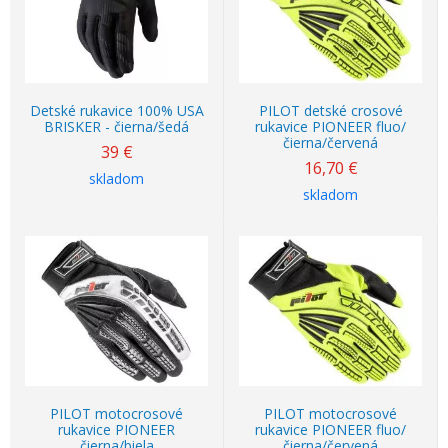
Detské rukavice 100% USA
PILOT detské crosové
BRISKER - čierna/šedá
rukavice PIONEER fluo/
čierna/červená
39
€
16,70
€
skladom
skladom
PILOT motocrosové
PILOT motocrosové
rukavice PIONEER
rukavice PIONEER fluo/
čierna/biela
čierna/červená