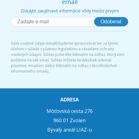
email
Získajte zaujímavé informácie vždy medzi prvými
Odoberať
Vaše osobné údaje (email) budeme spracovávať len za týmto
účelom v súlade s platnou legislatívou a zásadami ochrany
osobných údajov. Súhlas potvrdíte kliknutím na odkaz, ktorý vám
pošleme na váš email. Súhlas môžete kedykoľvek odvolať
písomne, emailom alebo kliknutím na odkaz z ktoréhokoľvek
informačného emailu.
ADRESA
Môťovská cesta 276
960 01 Zvolen
Bývalý areál LIAZ-u