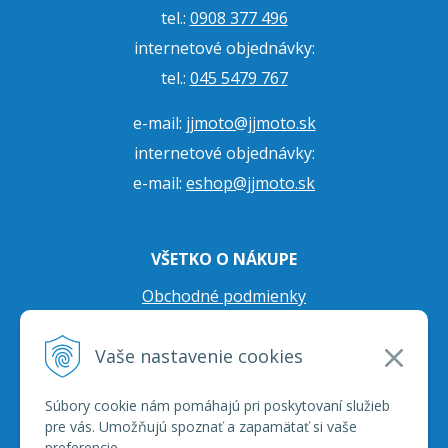
tel.:
0908 377 496
internetové objednávky:
tel.:
045 5479 767
e-mail:
jjmoto@jjmoto.sk
internetové objednávky:
e-mail:
eshop@jjmoto.sk
VŠETKO O NÁKUPE
Obchodné podmienky
Ochrana osobných údajov
Vaše nastavenie cookies
Prepravné podmienky
Reklamačný poriadok
Súbory cookie nám pomáhajú pri poskytovaní služieb
pre vás. Umožňujú spoznať a zapamätať si vaše
preferencie.