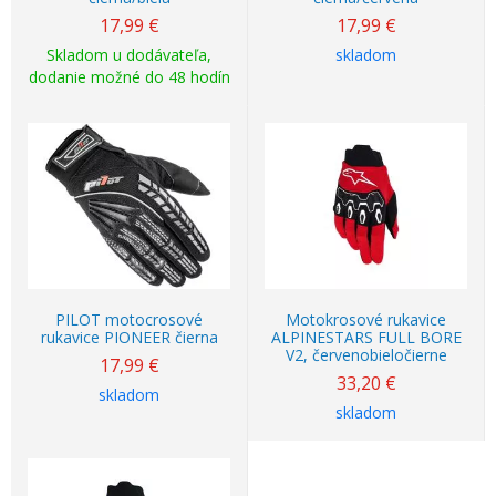
17,99
€
17,99
€
Skladom u dodávateľa,
skladom
dodanie možné do 48 hodín
PILOT motocrosové
Motokrosové rukavice
rukavice PIONEER čierna
ALPINESTARS FULL BORE
V2, červenobieločierne
17,99
€
33,20
€
skladom
skladom