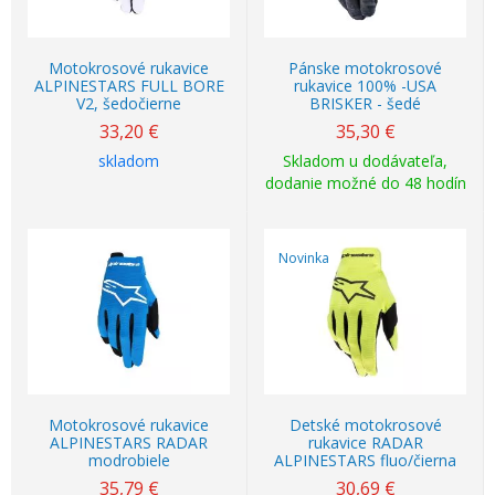
Motokrosové rukavice
Pánske motokrosové
ALPINESTARS FULL BORE
rukavice 100% -USA
V2, šedočierne
BRISKER - šedé
33,20
€
35,30
€
skladom
Skladom u dodávateľa,
dodanie možné do 48 hodín
Novinka
Motokrosové rukavice
Detské motokrosové
ALPINESTARS RADAR
rukavice RADAR
modrobiele
ALPINESTARS fluo/čierna
35,79
€
30,69
€