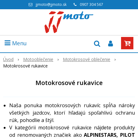
jjmoto@jjmoto.sk
0907 304 567
Menu
Úvod
Motooblečenie
Motokrosové oblečenie
Motokrosové rukavice
Motokrosové rukavice
Naša ponuka motokrosových rukavíc spĺňa nároky
všetkých jazdcov, ktorí hľadajú spoľahlivú ochranu
rúk, pohodlie a štýl.
V kategórii motokrosové rukavice nájdete produkty
od renomovaných značiek ako
ALPINESTARS, PILOT