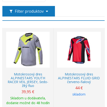
Filter produktov
Motokrosový dres
Motokrosový dres
ALPINESTARS YOUTH
ALPINESTARS FLUID GRID
RACER VEIL JERSEY, šedo-
červeno-fialový
žltý fluo
44
€
39,95
€
skladom
Skladom u dodávateľa,
dodanie možné do 48 hodín