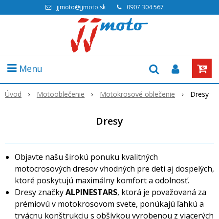
jjmoto@jjmoto.sk
0907 304 567
Menu
Úvod
Motooblečenie
Motokrosové oblečenie
Dresy
Dresy
Objavte našu širokú ponuku kvalitných
motocrosových dresov vhodných pre deti aj dospelých,
ktoré poskytujú maximálny komfort a odolnosť.
Dresy značky
ALPINESTARS
, ktorá je považovaná za
prémiovú v motokrosovom svete, ponúkajú ľahkú a
trvácnu konštrukciu s obšívkou vyrobenou z viacerých