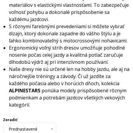
materiálov s elastickými vlastnosťami. To zabezpečuje
voľnosť pohybu a dokonalé prispôsobenie sa
každému jazdcovi.
S rôznymi farebnými prevedeniami si môžete vybrať
dizajn, ktorý dokonale zapadne do vášho štýlu a je
ľahko kombinovateľný s motocrossovými nohavicami.
Ergonomický voľný strih dresov umožňuje pohodlné
nosenie počas celej jazdy a kvalitná potlač zaručuje
dlhodobú výdrž aj pri intenzívnom používaní.
Naše dresy nie sú určené len na hobby jazdu, ale aj na
náročnejšie tréningy a závody. Či už jazdíte za
každého počasia alebo v horúcich dňoch, kolekcia
ALPINESTARS
ponúka modely prispôsobené rôznym
podmienkam a potrebám jazdcov všetkých vekových
kategórií.
Zoradiť:
Prednastavené