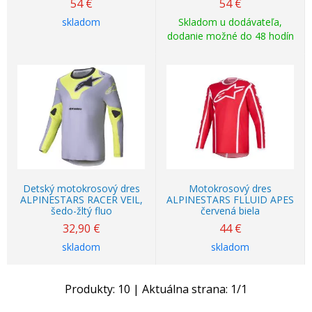
54
€
54
€
skladom
Skladom u dodávateľa,
dodanie možné do 48 hodín
Detský motokrosový dres
Motokrosový dres
ALPINESTARS RACER VEIL,
ALPINESTARS FLLUID APES
šedo-žltý fluo
červená biela
32,90
€
44
€
skladom
skladom
Produkty:
10
| Aktuálna strana:
1
/
1