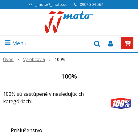
jjmoto@jjmoto.sk
0907 304 567
Menu
Úvod
Výrobcovia
100%
100%
100% sú zastúpené v nasledujúcich
kategóriach:
Príslušenstvo