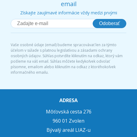
email
Získajte zaujímavé informácie vždy medzi prvými
Odoberať
Vaše osobné údaje (email) budeme spracovávať len za týmto
účelom v súlade s platnou legislatívou a zásadami ochrany
osobných údajov. Súhlas potvrdíte kliknutím na odkaz, ktorý vám
pošleme na váš email. Súhlas môžete kedykoľvek odvolať
písomne, emailom alebo kliknutím na odkaz z ktoréhokoľvek
informačného emailu.
ADRESA
Môťovská cesta 276
960 01 Zvolen
Bývalý areál LIAZ-u