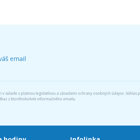
váš email
v súlade s platnou legislatívou a zásadami ochrany osobných údajov. Súhlas po
dkaz z ktoréhokoľvek informačného emailu.
e hodiny
Infolinka