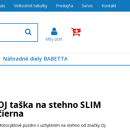
nás
Veľkostné tabuľky
Predajňa
Servis
Kontakt
Náhradné diely BABETTA
OJ taška na stehno SLIM
čierna
otocyklové púzdro s uchytením na stehno od značky OJ.