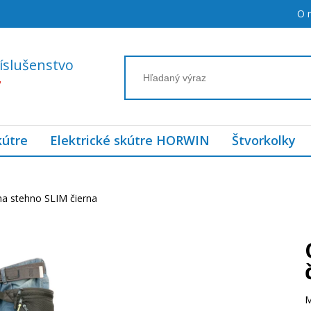
O 
íslušenstvo
7
kútre
Elektrické skútre HORWIN
Štvorkolky
na stehno SLIM čierna
M