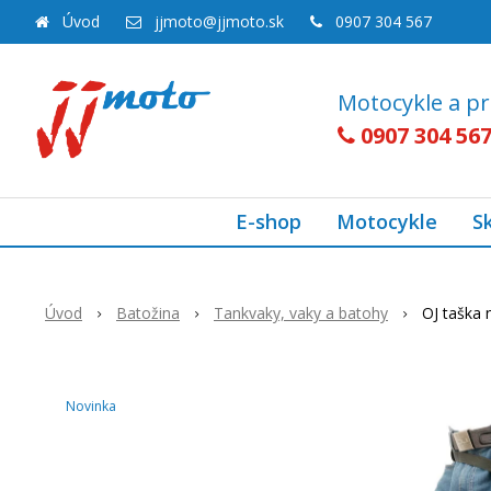
Úvod
jjmoto@jjmoto.sk
0907 304 567
Motocykle a pr
0907 304 56
E-shop
Motocykle
S
Úvod
Batožina
Tankvaky, vaky a batohy
OJ taška 
Novinka