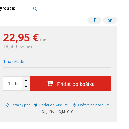
ýrobca:
OJ
22,95
€
s DPH
18,66 €
bez DPH
1 na sklade
ks
Pridať do košíka
Strážny pes
Pridať do wishlistu
Otázka na produkt
Obj. čislo: OJM1610