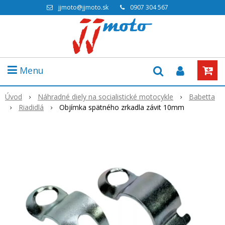
jjmoto@jjmoto.sk
0907 304 567
Menu
Úvod
Náhradné diely na socialistické motocykle
Babetta
Riadidlá
Objímka spätného zrkadla závit 10mm