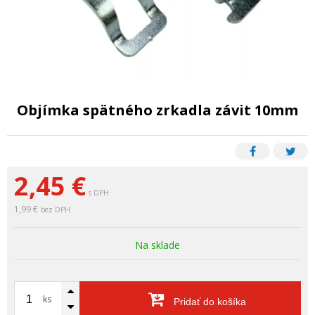
Objímka spätného zrkadla závit 10mm
2,45
€
s DPH
1,99 €
bez DPH
Na sklade
ks
Pridať do košíka