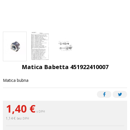
Matica Babetta 451922410007
Matica bubna
1,40
€
s DPH
1,14 €
bez DPH