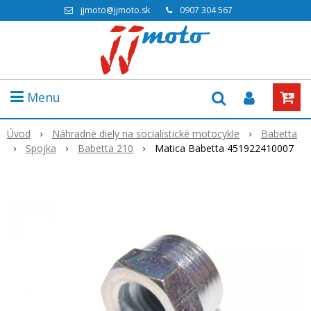
jjmoto@jjmoto.sk
0907 304 567
Menu
Úvod
Náhradné diely na socialistické motocykle
Babetta
Spojka
Babetta 210
Matica Babetta 451922410007