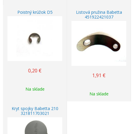
Poistný krúžok D5
Listová pružina Babetta
451922421037
0,20
€
1,91
€
Na sklade
Na sklade
Kryt spojky Babetta 210
321811703021