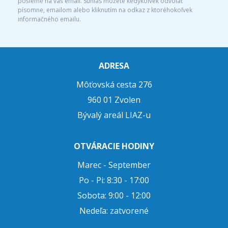
pošleme na váš email. Súhlas môžete kedykoľvek odvolať
písomne, emailom alebo kliknutím na odkaz z ktoréhokoľvek
informačného emailu.
ADRESA
Môťovská cesta 276
960 01 Zvolen
Bývalý areál LIAZ-u
OTVÁRACIE HODINY
Marec - September
Po - Pi: 8:30 - 17:00
Sobota: 9:00 - 12:00
Nedeľa: zatvorené