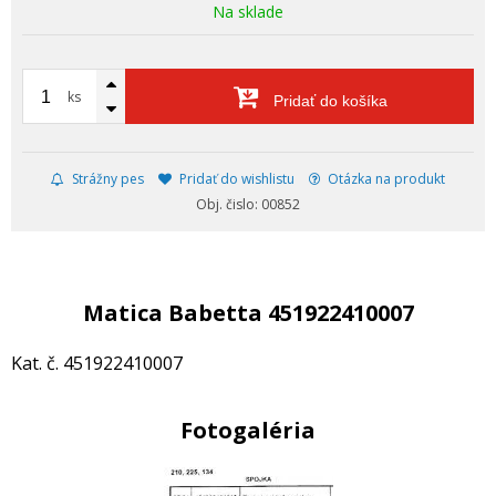
Na sklade
ks
Pridať do košíka
Strážny pes
Pridať do wishlistu
Otázka na produkt
Obj. čislo: 00852
Matica Babetta 451922410007
Kat. č. 451922410007
Fotogaléria