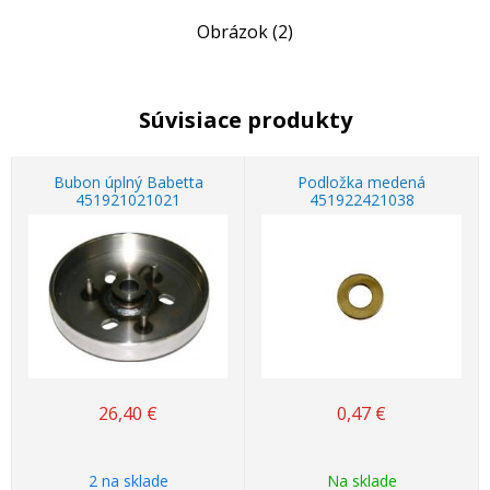
Obrázok (2)
Súvisiace produkty
Bubon úplný Babetta
Podložka medená
451921021021
451922421038
26,40
€
0,47
€
2 na sklade
Na sklade