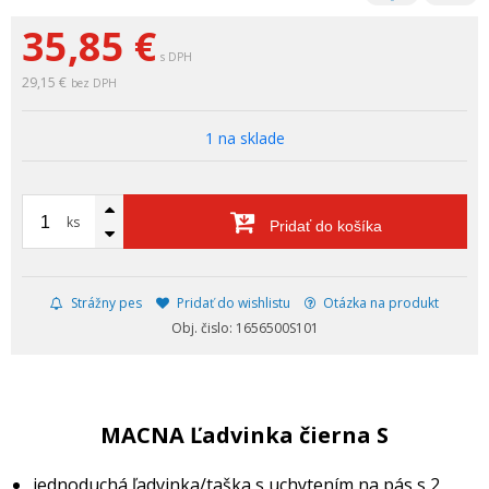
35,85
€
s DPH
29,15 €
bez DPH
1 na sklade
ks
Pridať do košíka
Strážny pes
Pridať do wishlistu
Otázka na produkt
Obj. čislo: 1656500S101
MACNA Ľadvinka čierna S
jednoduchá ľadvinka/taška s uchytením na pás s 2