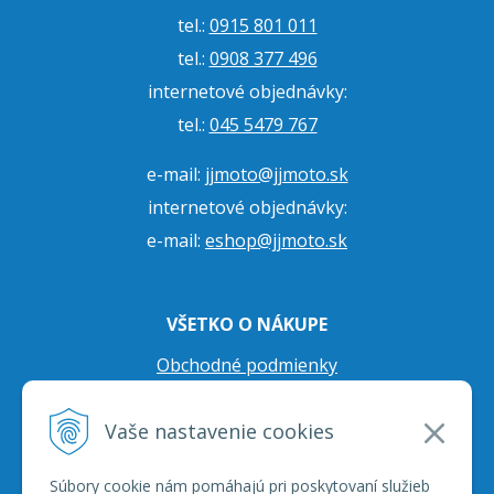
tel.:
0915 801 011
tel.:
0908 377 496
internetové objednávky:
tel.:
045 5479 767
e-mail:
jjmoto@jjmoto.sk
internetové objednávky:
e-mail:
eshop@jjmoto.sk
VŠETKO O NÁKUPE
Obchodné podmienky
Ochrana osobných údajov
Vaše nastavenie cookies
Prepravné podmienky
Reklamačný poriadok
Súbory cookie nám pomáhajú pri poskytovaní služieb