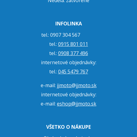
Nedeľa: zatvorené
INFOLINKA
tel.: 0907 304 567
tel.:
0915 801 011
tel.:
0908 377 496
internetové objednávky:
tel.:
045 5479 767
e-mail:
jjmoto@jjmoto.sk
internetové objednávky:
e-mail:
eshop@jjmoto.sk
VŠETKO O NÁKUPE