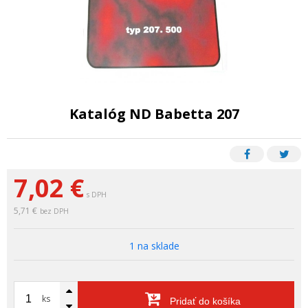
Katalóg ND Babetta 207
7,02
€
s DPH
5,71 €
bez DPH
1 na sklade
ks
Pridať do košíka