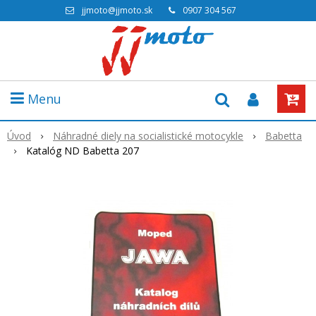
jjmoto@jjmoto.sk
0907 304 567
Menu
Úvod
Náhradné diely na socialistické motocykle
Babetta
Katalóg ND Babetta 207