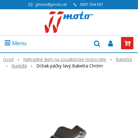
jjmoto@jjmoto.sk
0907 304 567
Menu
Úvod
Náhradné diely na socialistické motocykle
Babetta
Riadidlá
Držiak páčky ľavý Babetta Chróm