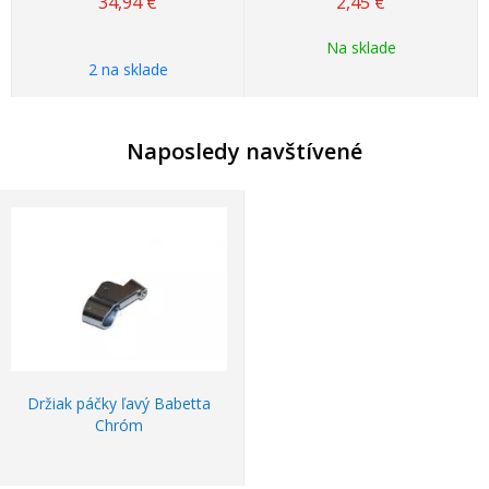
34,94
€
2,45
€
Na sklade
2 na sklade
Naposledy navštívené
Držiak páčky ľavý Babetta
Chróm