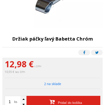
Držiak páčky ľavý Babetta Chróm
12,98
€
s DPH
10,55 €
bez DPH
2 na sklade
ks
Pridať do košíka