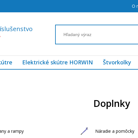
O 
íslušenstvo
7
kútre
Elektrické skútre HORWIN
Štvorkolky
Doplnky
any a rampy
Náradie a pomôcky