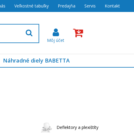
nás
Veľkostné tabuľky
Predajňa
Servis
Kontakt
Náhradné diely BABETTA
Deflektory a plexištíty