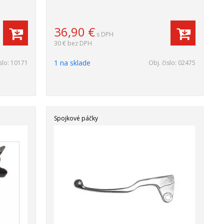
36,90
€
s DPH
30 €
bez DPH
1 na sklade
slo:
10171
Obj. čislo:
02475
Spojkové páčky