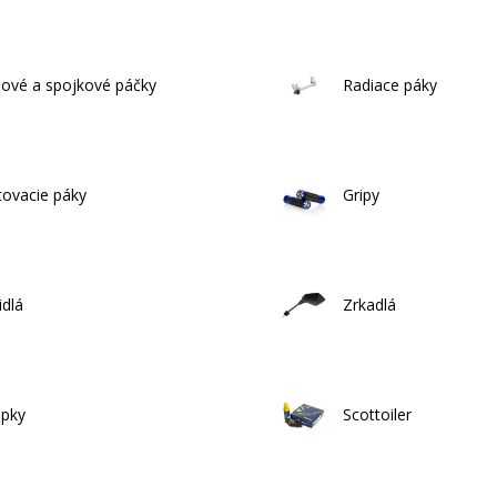
ové a spojkové páčky
Radiace páky
tovacie páky
Gripy
idlá
Zrkadlá
epky
Scottoiler