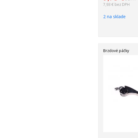
7,93 €
bez DPH
2 na sklade
Brzdové páčky