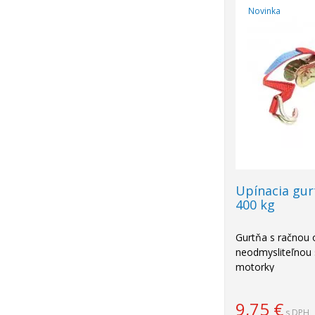
Novinka
Upínacia gur
400 kg
Gurtňa s račnou 
neodmysliteľnou 
motorky
9,75
€
s DPH