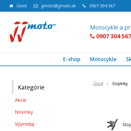
Úvod
jjmoto@jjmoto.sk
0907 304 567
Motocykle a pr
0907 304 56
E-shop
Motocykle
S
Úvod
Doplnky
Kategórie
Akcie
Novinky
Výpredaj
Stoj