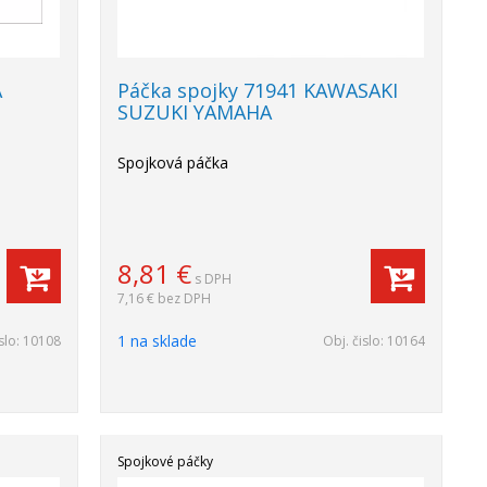
A
Páčka spojky 71941 KAWASAKI
SUZUKI YAMAHA
Spojková páčka
8,81
€
s DPH
7,16 €
bez DPH
1 na sklade
slo:
10108
Obj. čislo:
10164
Spojkové páčky