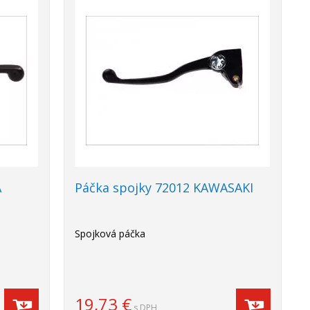
A
Páčka spojky 72012 KAWASAKI
Spojková páčka
19,73
€
s DPH