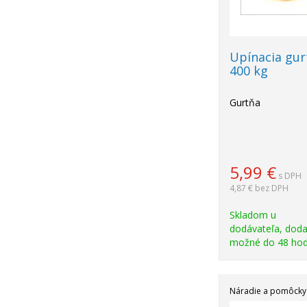
Upínacia gur
400 kg
Gurtňa
5,99
€
s DPH
4,87 €
bez DPH
Skladom u
dodávateľa, doda
možné do 48 hod
Náradie a pomôcky