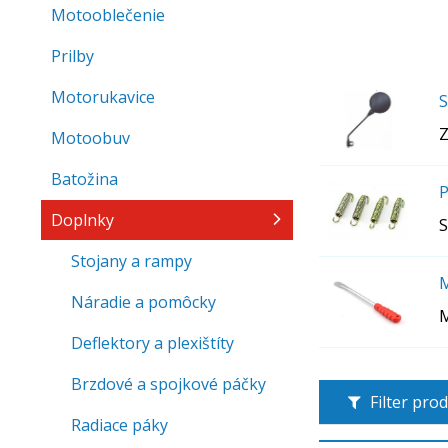
Motooblečenie
Prilby
Motorukavice
S
Z
Motoobuv
Batožina
P
Doplnky
S
Stojany a rampy
M
Náradie a pomôcky
M
Deflektory a plexištíty
Brzdové a spojkové páčky
Filter pro
Radiace páky