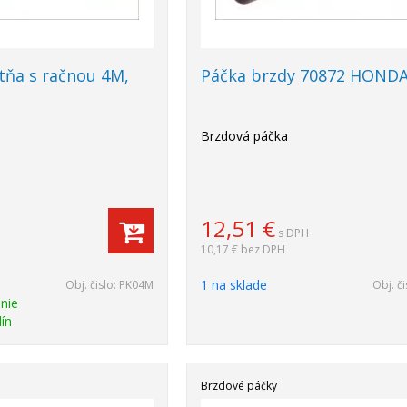
tňa s račnou 4M,
Páčka brzdy 70872 HOND
Brzdová páčka
12,51
€
s DPH
10,17 €
bez DPH
1 na sklade
Obj. čislo:
PK04M
Obj. či
nie
ín
Brzdové páčky