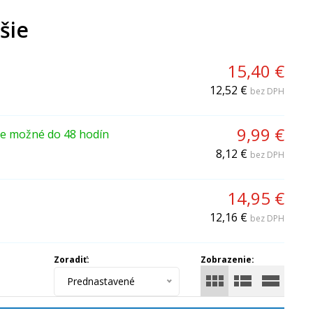
šie
15,40 €
12,52 €
bez DPH
9,99 €
ie možné do 48 hodín
8,12 €
bez DPH
14,95 €
12,16 €
bez DPH
Zoradiť:
Zobrazenie:
Prednastavené