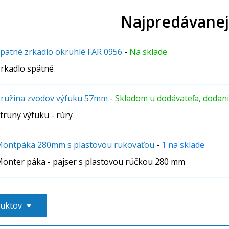
Najpredávanej
pätné zrkadlo okruhlé FAR 0956
-
Na sklade
rkadlo spätné
ružina zvodov výfuku 57mm
-
Skladom u dodávateľa, dodan
truny výfuku - rúry
ontpáka 280mm s plastovou rukoväťou
-
1 na sklade
onter páka - pajser s plastovou rúčkou 280 mm
duktov