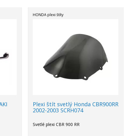
HONDA plexi štíty
Výpredaj
AKI
Plexi štít svetlý Honda CBR900RR
2002-2003 SCRH074
Svetlé plexi CBR 900 RR