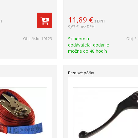
11,89
€
H
s DPH
9,67 €
bez DPH
Skladom u
Obj. čislo:
10123
Obj. či
dodávateľa, dodanie
možné do 48 hodín
Brzdové páčky