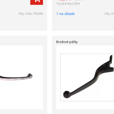
10,29 €
bez DPH
1 na sklade
Obj. čislo:
PK03M
Obj. či
Brzdové páčky