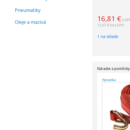
Pneumatiky
16,81
€
s DP
Oleje a mazivá
13,67 €
bez DPH
1 na sklade
Náradie a pomôcky
Novinka