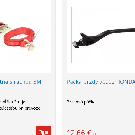
tňa s račnou 3M,
Páčka brzdy 70902 HOND
o dĺžka 3m je
Brzdová páčka
súčasťou pri prevoze
12,66
€
s DPH