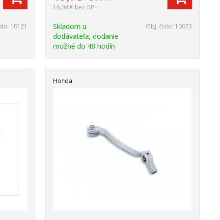
16,04 €
bez DPH
Skladom u
slo:
10121
Obj. čislo:
10073
dodávateľa, dodanie
možné do 48 hodín
Honda