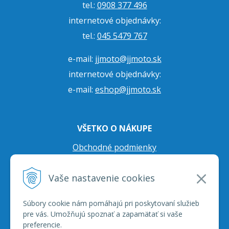
tel.:
0908 377 496
internetové objednávky:
tel.:
045 5479 767
e-mail:
jjmoto@jjmoto.sk
internetové objednávky:
e-mail:
eshop@jjmoto.sk
VŠETKO O NÁKUPE
Obchodné podmienky
Ochrana osobných údajov
Vaše nastavenie cookies
Prepravné podmienky
Reklamačný poriadok
Súbory cookie nám pomáhajú pri poskytovaní služieb
pre vás. Umožňujú spoznať a zapamätať si vaše
preferencie.