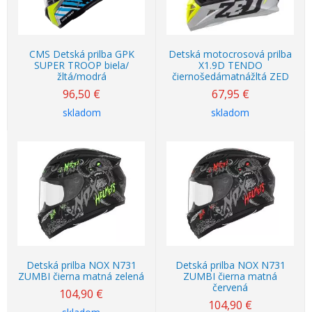
CMS Detská prilba GPK
Detská motocrosová prilba
SUPER TROOP biela/
X1.9D TENDO
žltá/modrá
čiernošedámatnážltá ZED
96,50
€
67,95
€
skladom
skladom
Detská prilba NOX N731
Detská prilba NOX N731
ZUMBI čierna matná zelená
ZUMBI čierna matná
červená
104,90
€
104,90
€