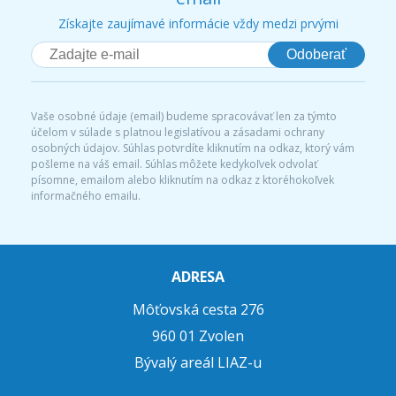
Získajte zaujímavé informácie vždy medzi prvými
Odoberať
Vaše osobné údaje (email) budeme spracovávať len za týmto
účelom v súlade s platnou legislatívou a zásadami ochrany
osobných údajov. Súhlas potvrdíte kliknutím na odkaz, ktorý vám
pošleme na váš email. Súhlas môžete kedykoľvek odvolať
písomne, emailom alebo kliknutím na odkaz z ktoréhokoľvek
informačného emailu.
ADRESA
Môťovská cesta 276
960 01 Zvolen
Bývalý areál LIAZ-u