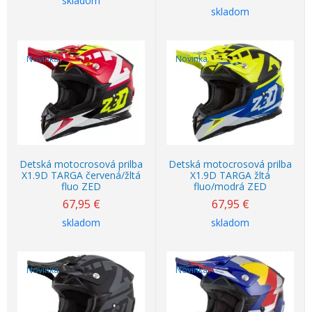
skladom
skladom
Novinka
Novinka
Detská motocrosová prilba
Detská motocrosová prilba
X1.9D TARGA červená/žltá
X1.9D TARGA žltá
fluo ZED
fluo/modrá ZED
67,95
€
67,95
€
skladom
skladom
Novinka
Novinka