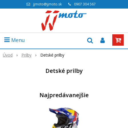
jjmoto@jjmoto.sk
0907 304 567
Menu
Úvod
Prilby
Detské prilby
Detské prilby
Najpredávanejšie