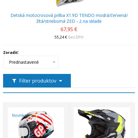
Detská motocrosová prilba X1.9D TENDO modrá/červená/
žltá/strieborná ZED
-
2 na sklade
67,95 €
55,24 €
bez DPH
Zoradiť:
Prednastavené
Filter produktov
Novinka