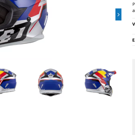
P
a
V
E