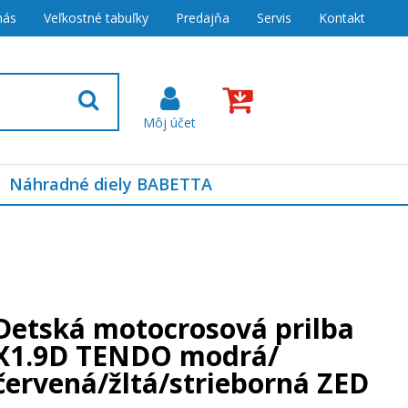
nás
Veľkostné tabuľky
Predajňa
Servis
Kontakt
Náhradné diely BABETTA
Detská motocrosová prilba
X1.9D TENDO modrá/
červená/žltá/strieborná ZED