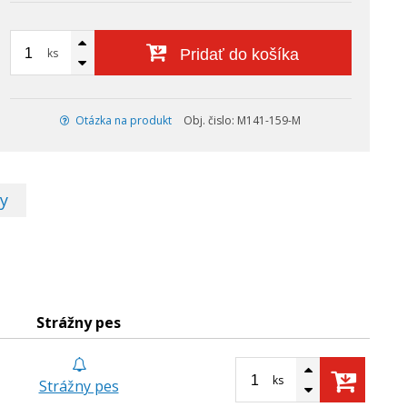
ks
Pridať do košíka
Otázka na produkt
Obj. čislo: M141-159-M
y
Strážny pes
ks
Strážny pes