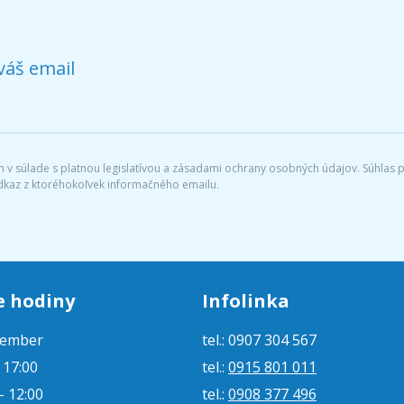
váš email
v súlade s platnou legislatívou a zásadami ochrany osobných údajov. Súhlas po
dkaz z ktoréhokoľvek informačného emailu.
e hodiny
Infolinka
tember
tel.: 0907 304 567
- 17:00
tel.:
0915 801 011
- 12:00
tel.:
0908 377 496