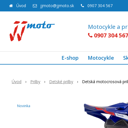
Úvod
jjmoto@jjmoto.sk
0907 304 567
Motocykle a pr
0907 304 56
E-shop
Motocykle
S
Úvod
Prilby
Detské prilby
Detská motocrosová pri
Novinka